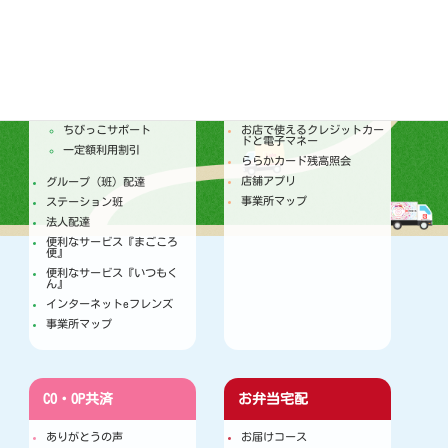
配達
店舗
トピックス
セールチラシ
注文からお届けのしくみ
トピックス
個人宅配
今月のセールカレンダー
ちびっこサポート
お店で使えるクレジットカー
ドと電子マネー
一定額利用割引
ららかカード残高照会
店舗アプリ
グループ（班）配達
事業所マップ
ステーション班
法人配達
便利なサービス『まごころ
便』
便利なサービス『いつもく
ん』
インターネットeフレンズ
事業所マップ
CO・OP共済
お弁当宅配
ありがとうの声
お届けコース