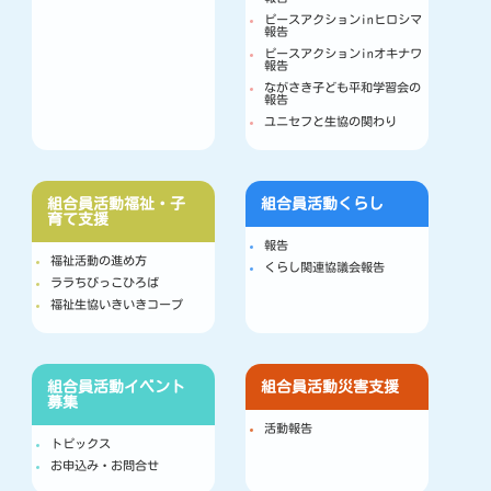
ピースアクションinヒロシマ
報告
ピースアクションinオキナワ
報告
ながさき子ども平和学習会の
報告
ユニセフと生協の関わり
組合員活動
福祉・子
組合員活動
くらし
育て支援
報告
福祉活動の進め方
くらし関連協議会報告
ララちびっこひろば
福祉生協いきいきコープ
組合員活動
イベント
組合員活動
災害支援
募集
活動報告
トピックス
お申込み・お問合せ