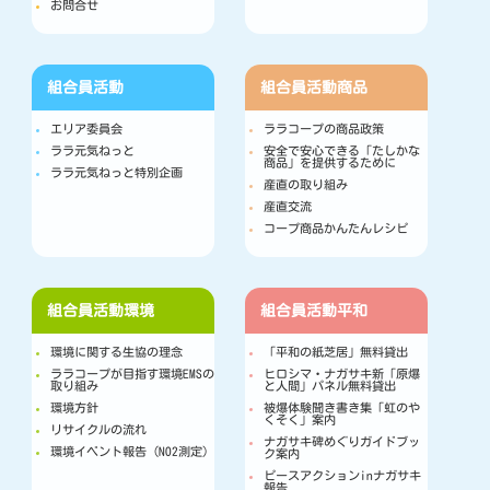
お問合せ
組合員活動
組合員活動
商品
エリア委員会
ララコープの商品政策
ララ元気ねっと
安全で安心できる「たしかな
商品」を提供するために
ララ元気ねっと特別企画
産直の取り組み
産直交流
コープ商品かんたんレシピ
組合員活動
環境
組合員活動
平和
環境に関する生協の理念
「平和の紙芝居」無料貸出
ララコープが目指す環境EMSの
ヒロシマ・ナガサキ新「原爆
取り組み
と人間」パネル無料貸出
環境方針
被爆体験聞き書き集「虹のや
くそく」案内
リサイクルの流れ
ナガサキ碑めぐりガイドブッ
環境イベント報告（NO2測定）
ク案内
ピースアクションinナガサキ
報告