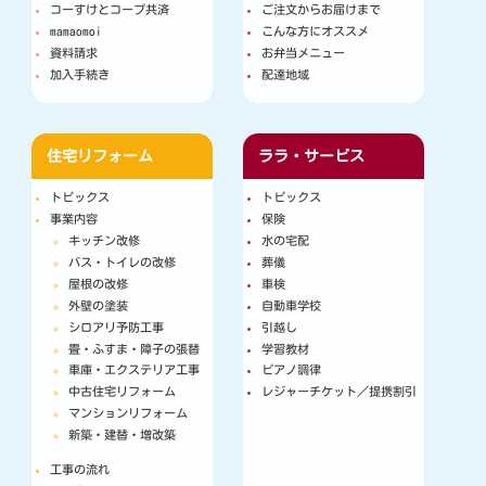
コーすけとコープ共済
ご注文からお届けまで
mamaomoi
こんな方にオススメ
資料請求
お弁当メニュー
加入手続き
配達地域
住宅リフォーム
ララ・サービス
トピックス
トピックス
事業内容
保険
キッチン改修
水の宅配
バス・トイレの改修
葬儀
屋根の改修
車検
外壁の塗装
自動車学校
シロアリ予防工事
引越し
畳・ふすま・障子の張替
学習教材
車庫・エクステリア工事
ピアノ調律
中古住宅リフォーム
レジャーチケット／提携割引
マンションリフォーム
新築・建替・増改築
工事の流れ