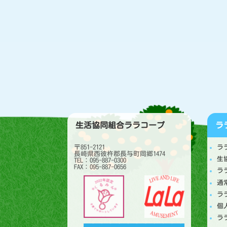
生活協同組合ララコープ
ラ
〒851-2121
ラ
長崎県西彼杵郡長与町岡郷1474
生
TEL：095-887-0300
FAX：095-887-0656
ラ
通
ラ
個
ラ