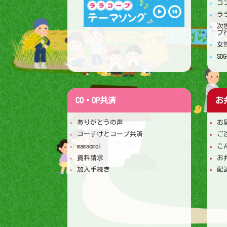
コ
ラ
次
プ
女
S
CO・OP共済
お
ありがとうの声
お
コーすけとコープ共済
ご
mamaomoi
こ
資料請求
お
加入手続き
配