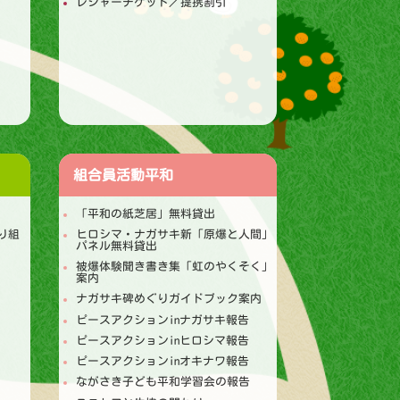
レジャーチケット／提携割引
組合員活動
平和
「平和の紙芝居」無料貸出
り組
ヒロシマ・ナガサキ新「原爆と人間」
パネル無料貸出
被爆体験聞き書き集「虹のやくそく」
案内
ナガサキ碑めぐりガイドブック案内
ピースアクションinナガサキ報告
ピースアクションinヒロシマ報告
ピースアクションinオキナワ報告
ながさき子ども平和学習会の報告