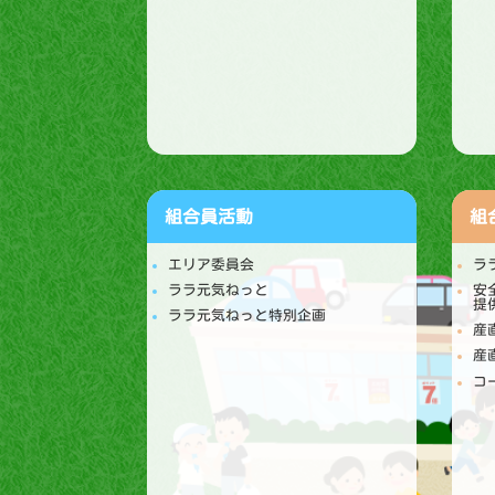
組合員活動
組
エリア委員会
ラ
ララ元気ねっと
安
提
ララ元気ねっと特別企画
産
産
コ