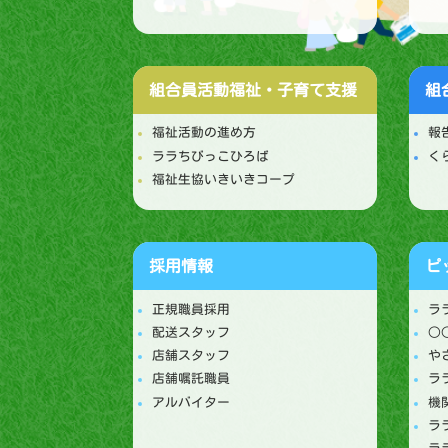
組合員活動
福祉・子育て支援
組
福祉活動の進め方
報
ララちびっこひろば
く
福祉生協いきいきコープ
採用情報
ピ
正規職員採用
ラ
配送スタッフ
○
店舗スタッフ
や
店舗嘱託職員
ラ
アルバイター
機
ラ