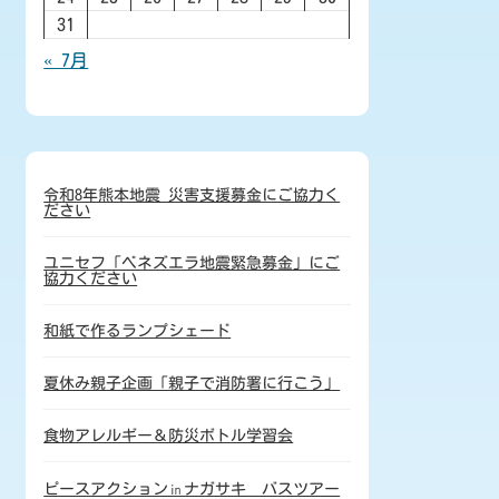
31
« 7月
令和8年熊本地震 災害支援募金にご協力く
ださい
ユニセフ「ベネズエラ地震緊急募金」にご
協力ください
和紙で作るランプシェード
夏休み親子企画「親子で消防署に行こう」
食物アレルギー＆防災ボトル学習会
ピースアクション㏌ナガサキ バスツアー