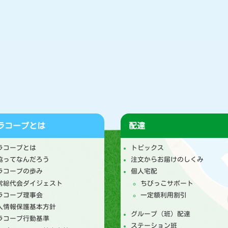
ラコープとは
配達
ラコープとは
トピックス
協ってなんだろう
注文からお届けのしくみ
ラコープの歩み
個人宅配
常総代会ダイジェスト
ちびっこサポート
ラコープ理事会
一定額利用割引
人情報保護基本方針
グループ（班）配達
ラコープ行動基準
ステーション班