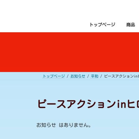
コ
ナ
ン
ビ
テ
ゲ
ン
ー
ツ
シ
トップページ
商品
へ
ョ
ス
ン
キ
に
ッ
移
プ
動
トップページ
お知らせ
平和
ピースアクションin
ピースアクションinヒ
お知らせ はありません。