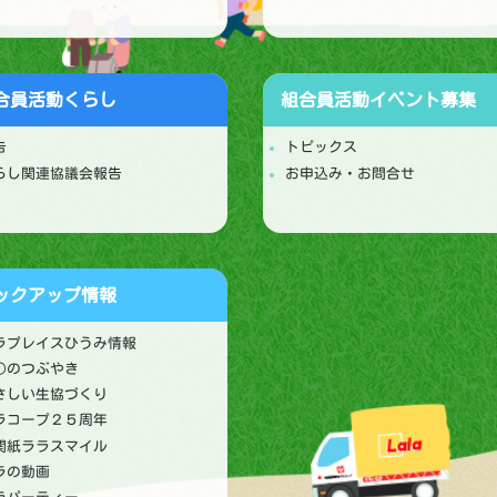
合員活動
くらし
組合員活動
イベント募集
告
トピックス
らし関連協議会報告
お申込み・お問合せ
ックアップ情報
ラプレイスひうみ情報
○のつぶやき
さしい生協づくり
ラコープ２５周年
関紙ララスマイル
ラの動画