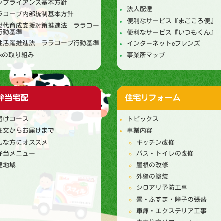
ンプライアンス基本方針
法人配達
ラコープ内部統制基本方針
便利なサービス『まごころ便』
世代育成支援対策推進法 ララコー
行動基準
便利なサービス『いつもくん』
性活躍推進法 ララコープ行動基準
インターネットeフレンズ
DGsの取り組み
事業所マップ
弁当宅配
住宅リフォーム
届けコース
トピックス
注文からお届けまで
事業内容
んな方にオススメ
キッチン改修
弁当メニュー
バス・トイレの改修
達地域
屋根の改修
外壁の塗装
シロアリ予防工事
畳・ふすま・障子の張替
車庫・エクステリア工事