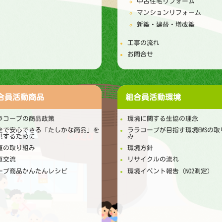
中古住宅リフォーム
マンションリフォーム
新築・建替・増改築
工事の流れ
お問合せ
合員活動
商品
組合員活動
環境
ラコープの商品政策
環境に関する生協の理念
全で安心できる「たしかな商品」を
ララコープが目指す環境EMSの取
供するために
み
直の取り組み
環境方針
直交流
リサイクルの流れ
ープ商品かんたんレシピ
環境イベント報告（NO2測定）