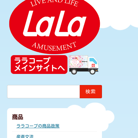
検
索:
商品
ララコープの商品政策
産直交流