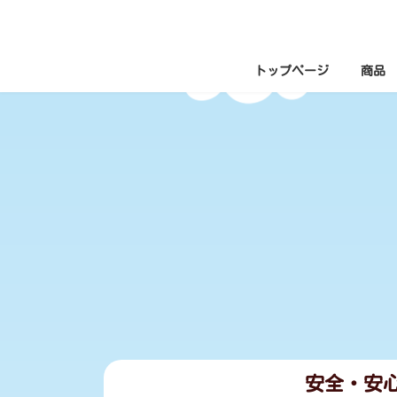
コ
ナ
ン
ビ
テ
ゲ
ン
ー
ツ
シ
トップページ
商品
へ
ョ
ス
ン
キ
に
ッ
移
プ
動
安全・安