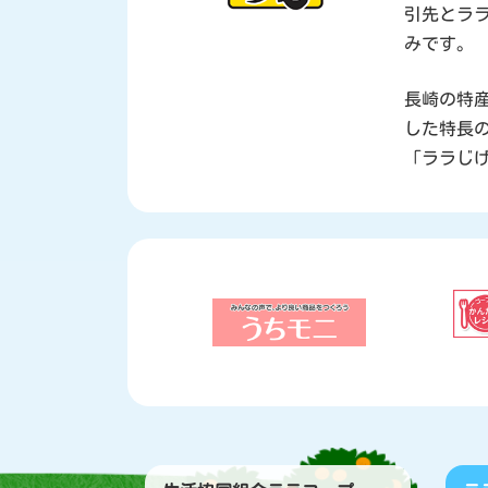
引先とラ
みです。
長崎の特
した特長
「ララじ