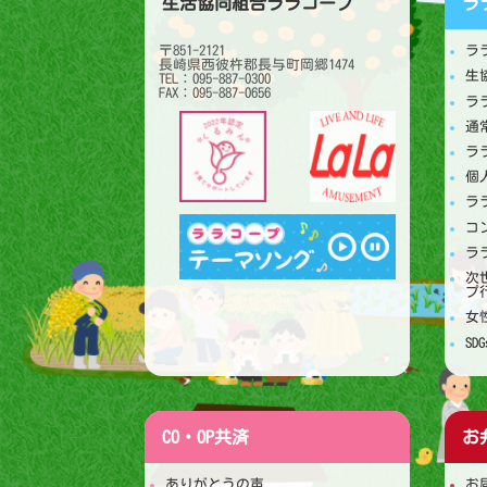
生活協同組合ララコープ
ラ
〒851-2121
ラ
長崎県西彼杵郡長与町岡郷1474
生
TEL：095-887-0300
FAX：095-887-0656
ラ
通
ラ
個
ラ
コ
ラ
次
プ
女
S
CO・OP共済
お
ありがとうの声
お