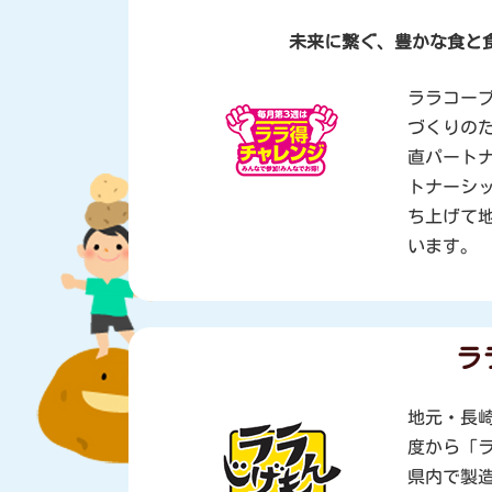
未来に繋ぐ、豊かな食と
ララコー
づくりのた
直パートナ
トナーシッ
ち上げて
います。
ラ
地元・長崎
度から「
県内で製