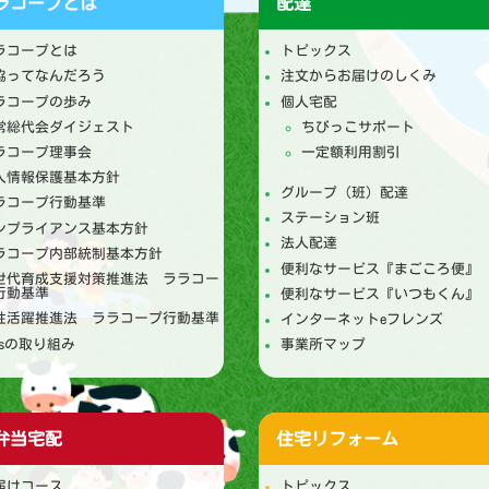
ラコープとは
配達
ラコープとは
トピックス
協ってなんだろう
注文からお届けのしくみ
ラコープの歩み
個人宅配
常総代会ダイジェスト
ちびっこサポート
ラコープ理事会
一定額利用割引
人情報保護基本方針
グループ（班）配達
ラコープ行動基準
ステーション班
ンプライアンス基本方針
法人配達
ラコープ内部統制基本方針
便利なサービス『まごころ便』
世代育成支援対策推進法 ララコー
行動基準
便利なサービス『いつもくん』
性活躍推進法 ララコープ行動基準
インターネットeフレンズ
DGsの取り組み
事業所マップ
弁当宅配
住宅リフォーム
届けコース
トピックス