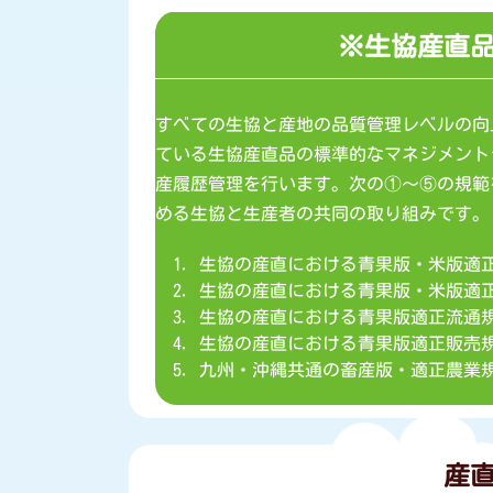
※生協産直
すべての生協と産地の品質管理レベルの向
ている生協産直品の標準的なマネジメント
産履歴管理を行います。次の①～⑤の規範
める生協と生産者の共同の取り組みです。
生協の産直における青果版・米版適
生協の産直における青果版・米版適正
生協の産直における青果版適正流通
生協の産直における青果版適正販売
九州・沖縄共通の畜産版・適正農業規
産