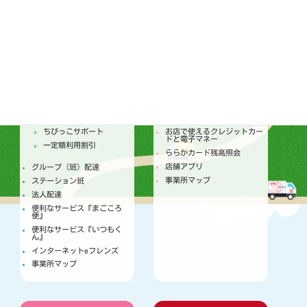
SDGsの取り組み
配達
店舗
トピックス
セールチラシ
注文からお届けのしくみ
トピックス
個人宅配
今月のセールカレンダー
ちびっこサポート
お店で使えるクレジットカー
ドと電子マネー
一定額利用割引
ららかカード残高照会
店舗アプリ
グループ（班）配達
事業所マップ
ステーション班
法人配達
便利なサービス『まごころ
便』
便利なサービス『いつもく
ん』
インターネットeフレンズ
事業所マップ