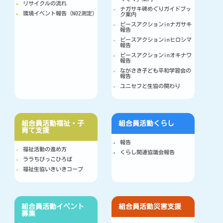
リサイクルの流れ
ナガサキ碑めぐりガイドブッ
環境イベント報告（NO2測定）
ク案内
ピースアクションinナガサキ
報告
ピースアクションinヒロシマ
報告
ピースアクションinオキナワ
報告
ながさき子ども平和学習会の
報告
ユニセフと生協の関わり
組合員活動
福祉・子
組合員活動
くらし
育て支援
報告
福祉活動の進め方
くらし関連協議会報告
ララちびっこひろば
福祉生協いきいきコープ
組合員活動
イベント
組合員活動
災害支援
募集