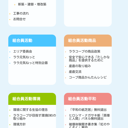
新築・建替・増改築
工事の流れ
お問合せ
組合員活動
組合員活動
商品
エリア委員会
ララコープの商品政策
ララ元気ねっと
安全で安心できる「たしかな
商品」を提供するために
ララ元気ねっと特別企画
産直の取り組み
産直交流
コープ商品かんたんレシピ
組合員活動
環境
組合員活動
平和
環境に関する生協の理念
「平和の紙芝居」無料貸出
ララコープが目指す環境EMSの
ヒロシマ・ナガサキ新「原爆
取り組み
と人間」パネル無料貸出
環境方針
被爆体験聞き書き集「虹のや
くそく」案内