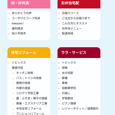
CO・OP共済
お弁当宅配
ありがとうの声
お届けコース
コーすけとコープ共済
ご注文からお届けまで
mamaomoi
こんな方にオススメ
資料請求
お弁当メニュー
加入手続き
配達地域
住宅リフォーム
ララ・サービス
トピックス
トピックス
事業内容
保険
キッチン改修
水の宅配
バス・トイレの改修
葬儀
屋根の改修
車検
外壁の塗装
自動車学校
シロアリ予防工事
引越し
畳・ふすま・障子の張替
学習教材
車庫・エクステリア工事
ピアノ調律
中古住宅リフォーム
レジャーチケット／提携割引
マンションリフォーム