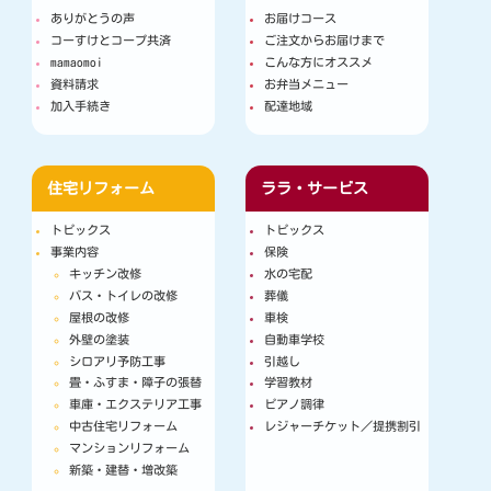
ありがとうの声
お届けコース
コーすけとコープ共済
ご注文からお届けまで
mamaomoi
こんな方にオススメ
資料請求
お弁当メニュー
加入手続き
配達地域
住宅リフォーム
ララ・サービス
トピックス
トピックス
事業内容
保険
キッチン改修
水の宅配
バス・トイレの改修
葬儀
屋根の改修
車検
外壁の塗装
自動車学校
シロアリ予防工事
引越し
畳・ふすま・障子の張替
学習教材
車庫・エクステリア工事
ピアノ調律
中古住宅リフォーム
レジャーチケット／提携割引
マンションリフォーム
新築・建替・増改築