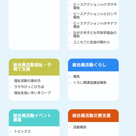
ピースアクションinナガサキ
報告
ピースアクションinヒロシマ
報告
ピースアクションinオキナワ
報告
ながさき子ども平和学習会の
報告
ユニセフと生協の関わり
組合員活動
福祉・子
組合員活動
くらし
育て支援
報告
福祉活動の進め方
くらし関連協議会報告
ララちびっこひろば
福祉生協いきいきコープ
組合員活動
イベント
組合員活動
災害支援
募集
活動報告
トピックス