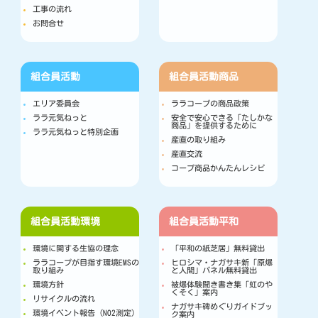
工事の流れ
お問合せ
組合員活動
組合員活動
商品
エリア委員会
ララコープの商品政策
ララ元気ねっと
安全で安心できる「たしかな
商品」を提供するために
ララ元気ねっと特別企画
産直の取り組み
産直交流
コープ商品かんたんレシピ
組合員活動
環境
組合員活動
平和
環境に関する生協の理念
「平和の紙芝居」無料貸出
ララコープが目指す環境EMSの
ヒロシマ・ナガサキ新「原爆
取り組み
と人間」パネル無料貸出
環境方針
被爆体験聞き書き集「虹のや
くそく」案内
リサイクルの流れ
ナガサキ碑めぐりガイドブッ
環境イベント報告（NO2測定）
ク案内