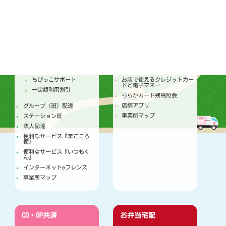
配達
店舗
トピックス
セールチラシ
注文からお届けのしくみ
トピックス
個人宅配
今月のセールカレンダー
ちびっこサポート
お店で使えるクレジットカー
ドと電子マネー
一定額利用割引
ららかカード残高照会
店舗アプリ
グループ（班）配達
事業所マップ
ステーション班
法人配達
便利なサービス『まごころ
便』
便利なサービス『いつもく
ん』
インターネットeフレンズ
事業所マップ
CO・OP共済
お弁当宅配