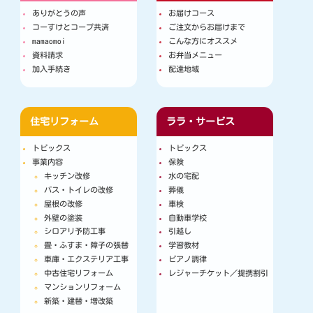
ありがとうの声
お届けコース
コーすけとコープ共済
ご注文からお届けまで
mamaomoi
こんな方にオススメ
資料請求
お弁当メニュー
加入手続き
配達地域
住宅リフォーム
ララ・サービス
トピックス
トピックス
事業内容
保険
キッチン改修
水の宅配
バス・トイレの改修
葬儀
屋根の改修
車検
外壁の塗装
自動車学校
シロアリ予防工事
引越し
畳・ふすま・障子の張替
学習教材
車庫・エクステリア工事
ピアノ調律
中古住宅リフォーム
レジャーチケット／提携割引
マンションリフォーム
新築・建替・増改築