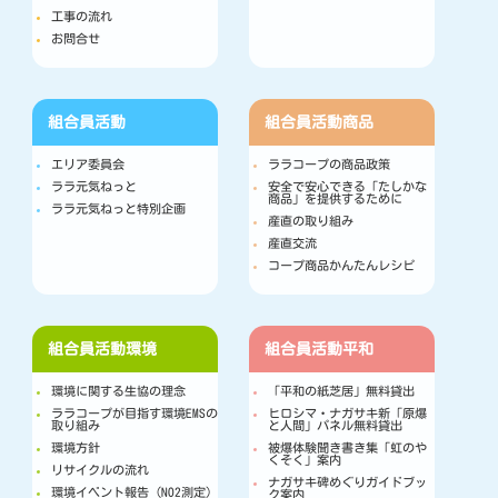
工事の流れ
お問合せ
組合員活動
組合員活動
商品
エリア委員会
ララコープの商品政策
ララ元気ねっと
安全で安心できる「たしかな
商品」を提供するために
ララ元気ねっと特別企画
産直の取り組み
産直交流
コープ商品かんたんレシピ
組合員活動
環境
組合員活動
平和
環境に関する生協の理念
「平和の紙芝居」無料貸出
ララコープが目指す環境EMSの
ヒロシマ・ナガサキ新「原爆
取り組み
と人間」パネル無料貸出
環境方針
被爆体験聞き書き集「虹のや
くそく」案内
リサイクルの流れ
ナガサキ碑めぐりガイドブッ
環境イベント報告（NO2測定）
ク案内