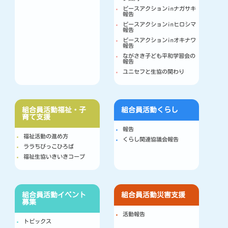
ピースアクションinナガサキ
報告
ピースアクションinヒロシマ
報告
ピースアクションinオキナワ
報告
ながさき子ども平和学習会の
報告
ユニセフと生協の関わり
組合員活動
福祉・子
組合員活動
くらし
育て支援
報告
福祉活動の進め方
くらし関連協議会報告
ララちびっこひろば
福祉生協いきいきコープ
組合員活動
イベント
組合員活動
災害支援
募集
活動報告
トピックス