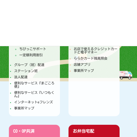
配達
店舗
トピックス
セールチラシ
注文からお届けのしくみ
トピックス
個人宅配
今月のセールカレンダー
ちびっこサポート
お店で使えるクレジットカー
ドと電子マネー
一定額利用割引
ららかカード残高照会
店舗アプリ
グループ（班）配達
事業所マップ
ステーション班
法人配達
便利なサービス『まごころ
便』
便利なサービス『いつもく
ん』
インターネットeフレンズ
事業所マップ
CO・OP共済
お弁当宅配