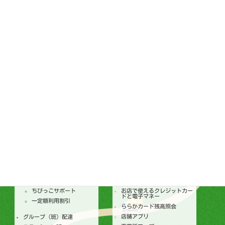
1474
ララコープの歩み
TEL：095-887-0300
FAX：095-887-0656
通常総代会ダイジェスト
ララコープ理事会
個人情報保護基本方針
ララコープ行動基準
コンプライアンス基本方針
ララコープ内部統制基本方針
次世代育成支援対策推進法
ララコープ行動基準
女性活躍推進法 ララコープ
行動基準
SDGsの取り組み
配達
店舗
トピックス
セールチラシ
注文からお届けのしくみ
トピックス
個人宅配
今月のセールカレンダー
ちびっこサポート
お店で使えるクレジットカー
ドと電子マネー
一定額利用割引
ららかカード残高照会
店舗アプリ
グループ（班）配達