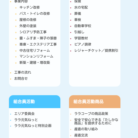
事業内容
保険
キッチン改修
水の宅配
バス・トイレの改修
葬儀
屋根の改修
車検
外壁の塗装
自動車学校
シロアリ予防工事
引越し
畳・ふすま・障子の張替
学習教材
車庫・エクステリア工事
ピアノ調律
中古住宅リフォーム
レジャーチケット／提携割引
マンションリフォーム
新築・建替・増改築
工事の流れ
お問合せ
組合員活動
組合員活動
商品
エリア委員会
ララコープの商品政策
ララ元気ねっと
安全で安心できる「たしかな
商品」を提供するために
ララ元気ねっと特別企画
産直の取り組み
産直交流