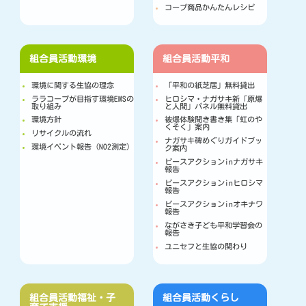
コープ商品かんたんレシピ
組合員活動
環境
組合員活動
平和
環境に関する生協の理念
「平和の紙芝居」無料貸出
ララコープが目指す環境EMSの
ヒロシマ・ナガサキ新「原爆
取り組み
と人間」パネル無料貸出
環境方針
被爆体験聞き書き集「虹のや
くそく」案内
リサイクルの流れ
ナガサキ碑めぐりガイドブッ
環境イベント報告（NO2測定）
ク案内
ピースアクションinナガサキ
報告
ピースアクションinヒロシマ
報告
ピースアクションinオキナワ
報告
ながさき子ども平和学習会の
報告
ユニセフと生協の関わり
組合員活動
福祉・子
組合員活動
くらし