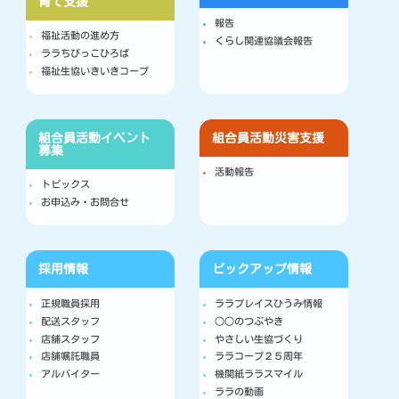
育て支援
報告
福祉活動の進め方
くらし関連協議会報告
ララちびっこひろば
福祉生協いきいきコープ
組合員活動
イベント
組合員活動
災害支援
募集
活動報告
トピックス
お申込み・お問合せ
採用情報
ピックアップ情報
正規職員採用
ララプレイスひうみ情報
配送スタッフ
○○のつぶやき
店舗スタッフ
やさしい生協づくり
店舗嘱託職員
ララコープ２５周年
アルバイター
機関紙ララスマイル
ララの動画