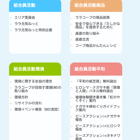
組合員活動
組合員活動
商品
エリア委員会
ララコープの商品政策
ララ元気ねっと
安全で安心できる「たしかな
商品」を提供するために
ララ元気ねっと特別企画
産直の取り組み
産直交流
コープ商品かんたんレシピ
組合員活動
環境
組合員活動
平和
環境に関する生協の理念
「平和の紙芝居」無料貸出
ララコープが目指す環境EMSの
ヒロシマ・ナガサキ新「原爆
取り組み
と人間」パネル無料貸出
環境方針
被爆体験聞き書き集「虹のや
くそく」案内
リサイクルの流れ
ナガサキ碑めぐりガイドブッ
環境イベント報告（NO2測定）
ク案内
ピースアクションinナガサキ
報告
ピースアクションinヒロシマ
報告
ピースアクションinオキナワ
報告