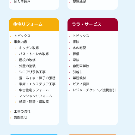
加入手続き
配達地域
住宅リフォーム
ララ・サービス
トピックス
トピックス
事業内容
保険
キッチン改修
水の宅配
バス・トイレの改修
葬儀
屋根の改修
車検
外壁の塗装
自動車学校
シロアリ予防工事
引越し
畳・ふすま・障子の張替
学習教材
車庫・エクステリア工事
ピアノ調律
中古住宅リフォーム
レジャーチケット／提携割引
マンションリフォーム
新築・建替・増改築
工事の流れ
お問合せ