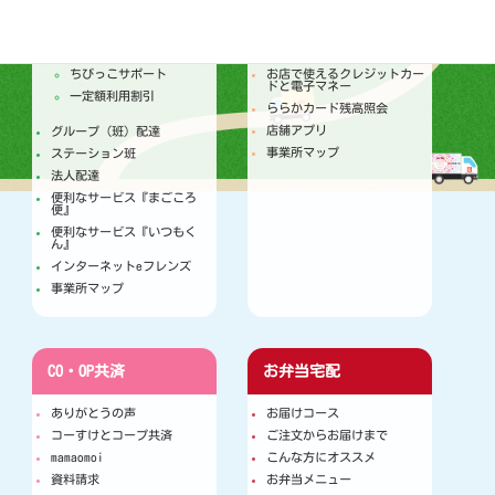
トピックス
セールチラシ
注文からお届けのしくみ
トピックス
個人宅配
今月のセールカレンダー
ちびっこサポート
お店で使えるクレジットカー
ドと電子マネー
一定額利用割引
ららかカード残高照会
店舗アプリ
グループ（班）配達
事業所マップ
ステーション班
法人配達
便利なサービス『まごころ
便』
便利なサービス『いつもく
ん』
インターネットeフレンズ
事業所マップ
CO・OP共済
お弁当宅配
ありがとうの声
お届けコース
コーすけとコープ共済
ご注文からお届けまで
mamaomoi
こんな方にオススメ
資料請求
お弁当メニュー