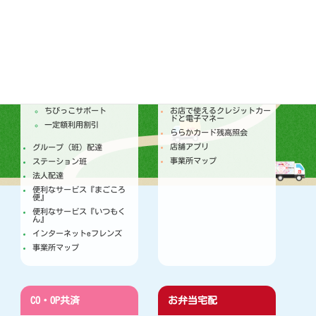
配達
店舗
トピックス
セールチラシ
注文からお届けのしくみ
トピックス
個人宅配
今月のセールカレンダー
ちびっこサポート
お店で使えるクレジットカー
ドと電子マネー
一定額利用割引
ららかカード残高照会
店舗アプリ
グループ（班）配達
事業所マップ
ステーション班
法人配達
便利なサービス『まごころ
便』
便利なサービス『いつもく
ん』
インターネットeフレンズ
事業所マップ
CO・OP共済
お弁当宅配