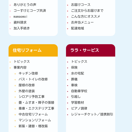
ありがとうの声
お届けコース
コーすけとコープ共済
ご注文からお届けまで
mamaomoi
こんな方にオススメ
資料請求
お弁当メニュー
加入手続き
配達地域
住宅リフォーム
ララ・サービス
トピックス
トピックス
事業内容
保険
キッチン改修
水の宅配
バス・トイレの改修
葬儀
屋根の改修
車検
外壁の塗装
自動車学校
シロアリ予防工事
引越し
畳・ふすま・障子の張替
学習教材
車庫・エクステリア工事
ピアノ調律
中古住宅リフォーム
レジャーチケット／提携割引
マンションリフォーム
新築・建替・増改築