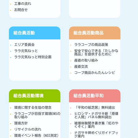
工事の流れ
お問合せ
組合員活動
組合員活動
商品
エリア委員会
ララコープの商品政策
ララ元気ねっと
安全で安心できる「たしかな
商品」を提供するために
ララ元気ねっと特別企画
産直の取り組み
産直交流
コープ商品かんたんレシピ
組合員活動
環境
組合員活動
平和
環境に関する生協の理念
「平和の紙芝居」無料貸出
ララコープが目指す環境EMSの
ヒロシマ・ナガサキ新「原爆
取り組み
と人間」パネル無料貸出
環境方針
被爆体験聞き書き集「虹のや
くそく」案内
リサイクルの流れ
ナガサキ碑めぐりガイドブッ
環境イベント報告（NO2測定）
ク案内