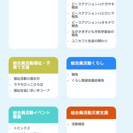
ピースアクションinナガサキ
報告
ピースアクションinヒロシマ
報告
ピースアクションinオキナワ
報告
ながさき子ども平和学習会の
報告
ユニセフと生協の関わり
組合員活動
福祉・子
組合員活動
くらし
育て支援
報告
福祉活動の進め方
くらし関連協議会報告
ララちびっこひろば
福祉生協いきいきコープ
組合員活動
イベント
組合員活動
災害支援
募集
活動報告
トピックス