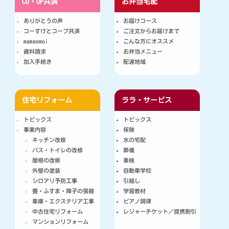
CO・OP共済
お弁当宅配
ありがとうの声
お届けコース
コーすけとコープ共済
ご注文からお届けまで
mamaomoi
こんな方にオススメ
資料請求
お弁当メニュー
加入手続き
配達地域
住宅リフォーム
ララ・サービス
トピックス
トピックス
事業内容
保険
キッチン改修
水の宅配
バス・トイレの改修
葬儀
屋根の改修
車検
外壁の塗装
自動車学校
シロアリ予防工事
引越し
畳・ふすま・障子の張替
学習教材
車庫・エクステリア工事
ピアノ調律
中古住宅リフォーム
レジャーチケット／提携割引
マンションリフォーム