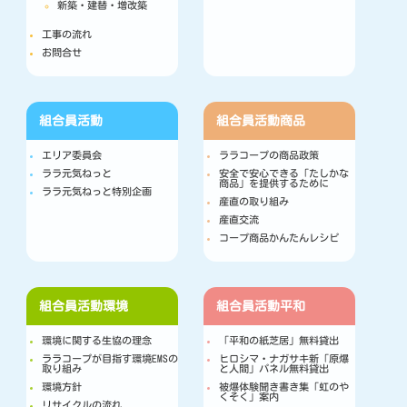
新築・建替・増改築
工事の流れ
お問合せ
組合員活動
組合員活動
商品
エリア委員会
ララコープの商品政策
ララ元気ねっと
安全で安心できる「たしかな
商品」を提供するために
ララ元気ねっと特別企画
産直の取り組み
産直交流
コープ商品かんたんレシピ
組合員活動
環境
組合員活動
平和
環境に関する生協の理念
「平和の紙芝居」無料貸出
ララコープが目指す環境EMSの
ヒロシマ・ナガサキ新「原爆
取り組み
と人間」パネル無料貸出
環境方針
被爆体験聞き書き集「虹のや
くそく」案内
リサイクルの流れ