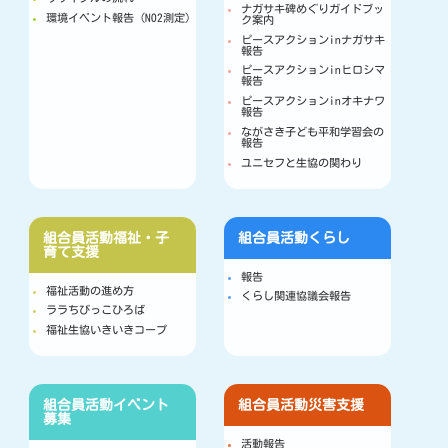
ナガサキ碑めぐりガイドブッ
環境イベント報告（NO2測定）
ク案内
ピースアクションinナガサキ
報告
ピースアクションinヒロシマ
報告
ピースアクションinオキナワ
報告
ながさき子ども平和学習会の
報告
ユニセフと生協の関わり
組合員活動
福祉・子
組合員活動
くらし
育て支援
報告
福祉活動の進め方
くらし関連協議会報告
ララちびっこひろば
福祉生協いきいきコープ
組合員活動
イベント
組合員活動
災害支援
募集
活動報告