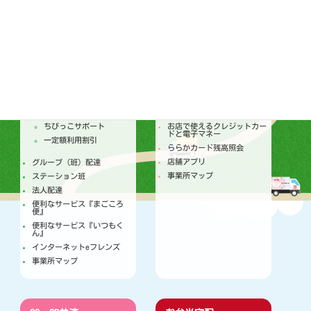
SDGsの取り組み
配達
店舗
トピックス
セールチラシ
注文からお届けのしくみ
トピックス
個人宅配
今月のセールカレンダー
ちびっこサポート
お店で使えるクレジットカー
ドと電子マネー
一定額利用割引
ららかカード残高照会
店舗アプリ
グループ（班）配達
事業所マップ
ステーション班
法人配達
便利なサービス『まごころ
便』
便利なサービス『いつもく
ん』
インターネットeフレンズ
事業所マップ