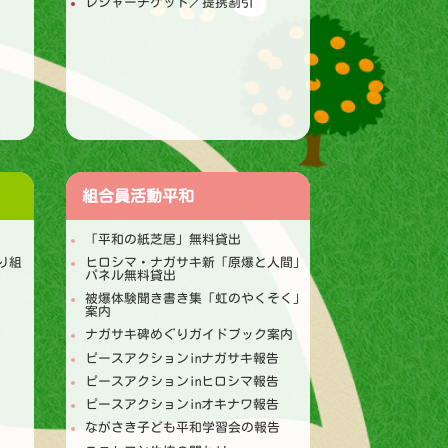
レジャーチケット／提携割引
組合員活動
平和
「平和の紙芝居」無料貸出
り組
ヒロシマ・ナガサキ新「原爆と人間」
パネル無料貸出
被爆体験聞き書き集「虹のやくそく」
案内
ナガサキ碑めぐりガイドブック案内
ピースアクションinナガサキ報告
ピースアクションinヒロシマ報告
ピースアクションinオキナワ報告
ながさき子ども平和学習会の報告