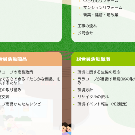
中古住宅リフォーム
マンションリフォーム
新築・建替・増改築
工事の流れ
お問合せ
合員活動
商品
組合員活動
環境
ラコープの商品政策
環境に関する生協の理念
全で安心できる「たしかな商品」を
ララコープが目指す環境EMSの取
供するために
み
直の取り組み
環境方針
直交流
リサイクルの流れ
ープ商品かんたんレシピ
環境イベント報告（NO2測定）