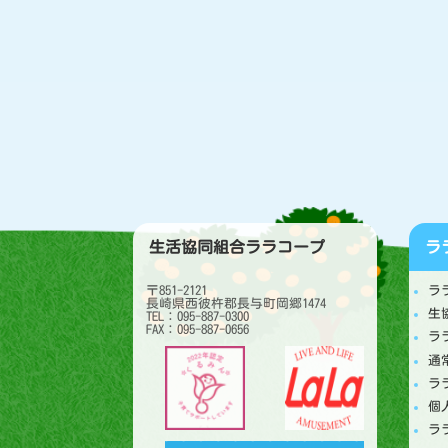
生活協同組合ララコープ
ラ
〒851-2121
ラ
長崎県西彼杵郡長与町岡郷1474
生
TEL：095-887-0300
FAX：095-887-0656
ラ
通
ラ
個
ラ