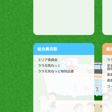
組合員活動
組
エリア委員会
ラ
ララ元気ねっと
安
提
ララ元気ねっと特別企画
産
産
コ