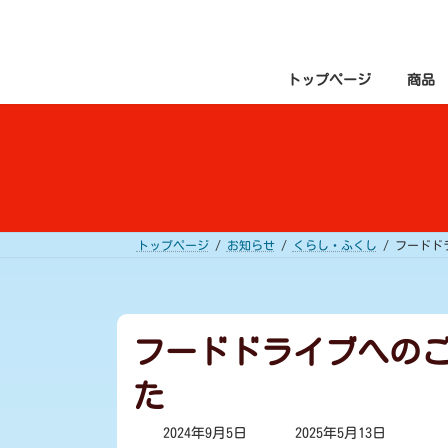
コ
ナ
ン
ビ
テ
ゲ
ン
ー
ツ
シ
トップページ
商品
へ
ョ
ス
ン
キ
に
ッ
移
プ
動
トップページ
お知らせ
くらし・ふくし
フードド
フードドライブへの
た
最
2024年9月5日
2025年5月13日
終