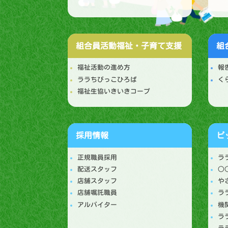
組合員活動
福祉・子育て支援
組
福祉活動の進め方
報
ララちびっこひろば
く
福祉生協いきいきコープ
採用情報
ピ
正規職員採用
ラ
配送スタッフ
○
店舗スタッフ
や
店舗嘱託職員
ラ
アルバイター
機
ラ