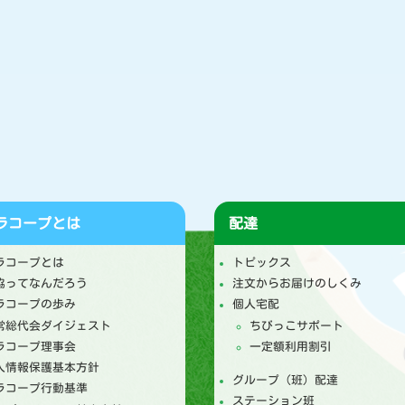
ラコープとは
配達
ラコープとは
トピックス
協ってなんだろう
注文からお届けのしくみ
ラコープの歩み
個人宅配
常総代会ダイジェスト
ちびっこサポート
ラコープ理事会
一定額利用割引
人情報保護基本方針
グループ（班）配達
ラコープ行動基準
ステーション班