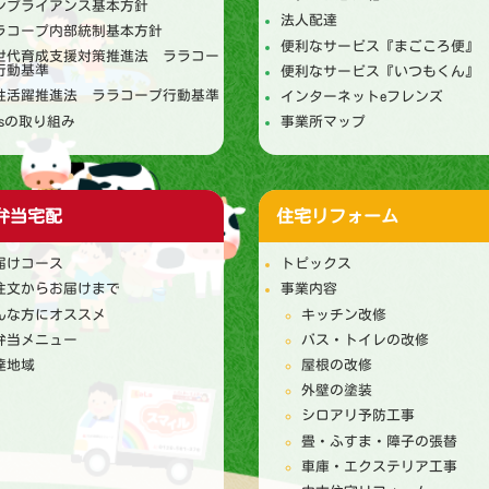
ンプライアンス基本方針
法人配達
ラコープ内部統制基本方針
便利なサービス『まごころ便』
世代育成支援対策推進法 ララコー
行動基準
便利なサービス『いつもくん』
性活躍推進法 ララコープ行動基準
インターネットeフレンズ
DGsの取り組み
事業所マップ
弁当宅配
住宅リフォーム
届けコース
トピックス
注文からお届けまで
事業内容
んな方にオススメ
キッチン改修
弁当メニュー
バス・トイレの改修
達地域
屋根の改修
外壁の塗装
シロアリ予防工事
畳・ふすま・障子の張替
車庫・エクステリア工事