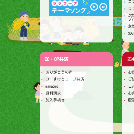
コ
ラ
次
プ
女
S
CO・OP共済
お
ありがとうの声
お
コーすけとコープ共済
ご
mamaomoi
こ
資料請求
お
加入手続き
配