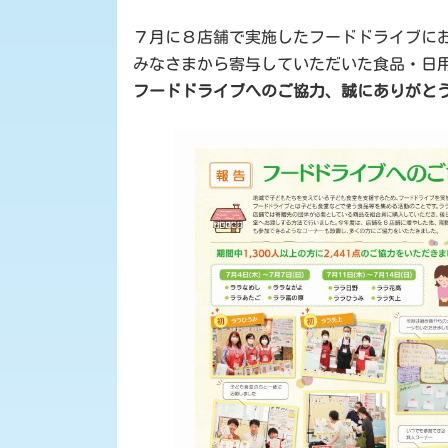
更
新
７月に８店舗で実施したフードドライブに
日
時
みなさまから寄与していただいた食品・日
:
フードドライブへのご協力、誠にありがと