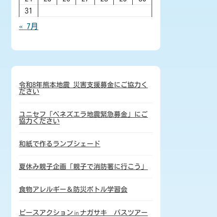
31
« 7月
令和8年熊本地震 災害支援募金にご協力く
ださい
ユニセフ「ベネズエラ地震緊急募金」にご
協力ください
和紙で作るランプシェード
夏休み親子企画「親子で消防署に行こう」
食物アレルギー＆防災ボトル学習会
ピースアクション㏌ナガサキ バスツアー