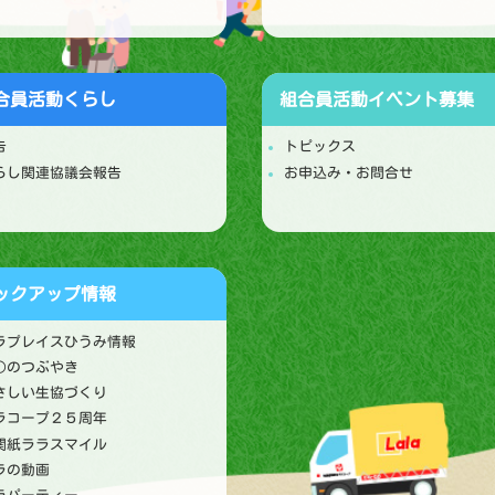
合員活動
くらし
組合員活動
イベント募集
告
トピックス
らし関連協議会報告
お申込み・お問合せ
ックアップ情報
ラプレイスひうみ情報
○のつぶやき
さしい生協づくり
ラコープ２５周年
関紙ララスマイル
ラの動画