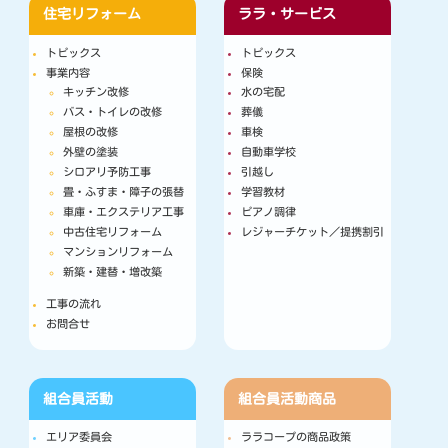
住宅リフォーム
ララ・サービス
トピックス
トピックス
事業内容
保険
キッチン改修
水の宅配
バス・トイレの改修
葬儀
屋根の改修
車検
外壁の塗装
自動車学校
シロアリ予防工事
引越し
畳・ふすま・障子の張替
学習教材
車庫・エクステリア工事
ピアノ調律
中古住宅リフォーム
レジャーチケット／提携割引
マンションリフォーム
新築・建替・増改築
工事の流れ
お問合せ
組合員活動
組合員活動
商品
エリア委員会
ララコープの商品政策