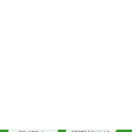
ープ
ララコープとは
〒851-2121
生協ってなんだろう
長崎県西彼杵郡長与町岡郷
1474
ララコープの歩み
TEL：095-887-0300
FAX：095-887-0656
通常総代会ダイジェスト
ララコープ理事会
個人情報保護基本方針
ララコープ行動基準
コンプライアンス基本方針
ララコープ内部統制基本方針
次世代育成支援対策推進法
ララコープ行動基準
女性活躍推進法 ララコープ
行動基準
SDGsの取り組み
配達
店舗
トピックス
セールチラシ
注文からお届けのしくみ
トピックス
個人宅配
今月のセールカレンダー