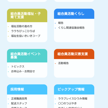
組合員活動
福祉・子
組合員活動
くらし
育て支援
報告
福祉活動の進め方
くらし関連協議会報告
ララちびっこひろば
福祉生協いきいきコープ
組合員活動
イベント
組合員活動
災害支援
募集
活動報告
トピックス
お申込み・お問合せ
採用情報
ピックアップ情報
正規職員採用
ララプレイスひうみ情報
配送スタッフ
○○のつぶやき