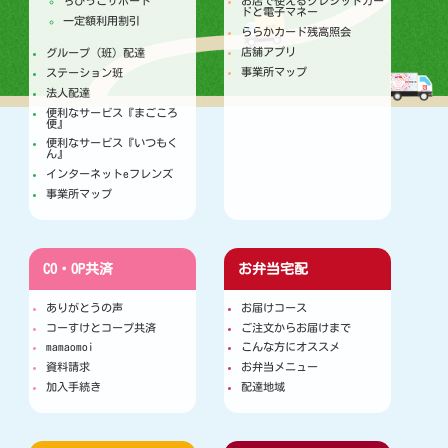
ちびっこサポート
お店で使えるクレジットカー
ドと電子マネー
一定額利用割引
ららかカード残高照会
店舗アプリ
グループ（班）配達
事業所マップ
ステーション班
法人配達
便利なサービス『まごころ
便』
便利なサービス『いつもく
ん』
インターネットeフレンズ
事業所マップ
CO・OP共済
お弁当宅配
ありがとうの声
お届けコース
コーすけとコープ共済
ご注文からお届けまで
mamaomoi
こんな方にオススメ
資料請求
お弁当メニュー
加入手続き
配達地域