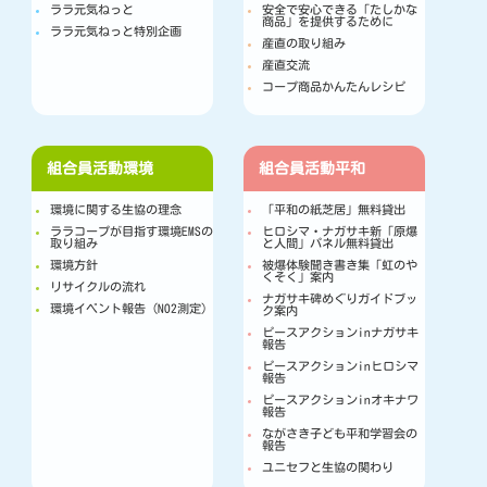
ララ元気ねっと
安全で安心できる「たしかな
商品」を提供するために
ララ元気ねっと特別企画
産直の取り組み
産直交流
コープ商品かんたんレシピ
組合員活動
環境
組合員活動
平和
環境に関する生協の理念
「平和の紙芝居」無料貸出
ララコープが目指す環境EMSの
ヒロシマ・ナガサキ新「原爆
取り組み
と人間」パネル無料貸出
環境方針
被爆体験聞き書き集「虹のや
くそく」案内
リサイクルの流れ
ナガサキ碑めぐりガイドブッ
環境イベント報告（NO2測定）
ク案内
ピースアクションinナガサキ
報告
ピースアクションinヒロシマ
報告
ピースアクションinオキナワ
報告
ながさき子ども平和学習会の
報告
ユニセフと生協の関わり