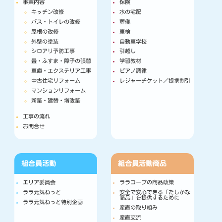
事業内容
保険
キッチン改修
水の宅配
バス・トイレの改修
葬儀
屋根の改修
車検
外壁の塗装
自動車学校
シロアリ予防工事
引越し
畳・ふすま・障子の張替
学習教材
車庫・エクステリア工事
ピアノ調律
中古住宅リフォーム
レジャーチケット／提携割引
マンションリフォーム
新築・建替・増改築
工事の流れ
お問合せ
組合員活動
組合員活動
商品
エリア委員会
ララコープの商品政策
ララ元気ねっと
安全で安心できる「たしかな
商品」を提供するために
ララ元気ねっと特別企画
産直の取り組み
産直交流