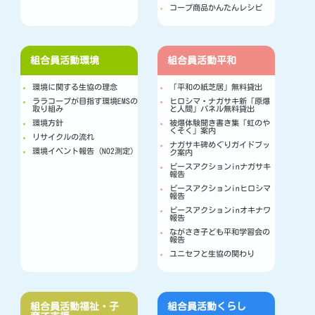
コープ商品かんたんレシピ
組合員活動
環境
組合員活動
平和
環境に関する生協の理念
「平和の紙芝居」無料貸出
ララコープが目指す環境EMSの
ヒロシマ・ナガサキ新「原爆
取り組み
と人間」パネル無料貸出
環境方針
被爆体験聞き書き集「虹のや
くそく」案内
リサイクルの流れ
ナガサキ碑めぐりガイドブッ
環境イベント報告（NO2測定）
ク案内
ピースアクションinナガサキ
報告
ピースアクションinヒロシマ
報告
ピースアクションinオキナワ
報告
ながさき子ども平和学習会の
報告
ユニセフと生協の関わり
組合員活動
福祉・子
組合員活動
くらし