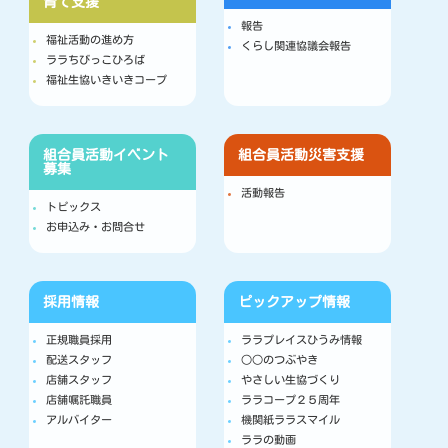
育て支援
報告
福祉活動の進め方
くらし関連協議会報告
ララちびっこひろば
福祉生協いきいきコープ
組合員活動
イベント
組合員活動
災害支援
募集
活動報告
トピックス
お申込み・お問合せ
採用情報
ピックアップ情報
正規職員採用
ララプレイスひうみ情報
配送スタッフ
○○のつぶやき
店舗スタッフ
やさしい生協づくり
店舗嘱託職員
ララコープ２５周年
アルバイター
機関紙ララスマイル
ララの動画