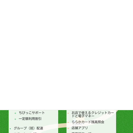
1474
ララコープの歩み
TEL：095-887-0300
FAX：095-887-0656
通常総代会ダイジェスト
ララコープ理事会
個人情報保護基本方針
ララコープ行動基準
コンプライアンス基本方針
ララコープ内部統制基本方針
次世代育成支援対策推進法
ララコープ行動基準
女性活躍推進法 ララコープ
行動基準
SDGsの取り組み
配達
店舗
トピックス
セールチラシ
注文からお届けのしくみ
トピックス
個人宅配
今月のセールカレンダー
ちびっこサポート
お店で使えるクレジットカー
ドと電子マネー
一定額利用割引
ららかカード残高照会
店舗アプリ
グループ（班）配達