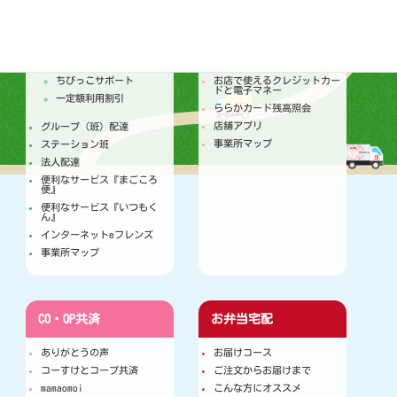
トピックス
セールチラシ
注文からお届けのしくみ
トピックス
個人宅配
今月のセールカレンダー
ちびっこサポート
お店で使えるクレジットカー
ドと電子マネー
一定額利用割引
ららかカード残高照会
店舗アプリ
グループ（班）配達
事業所マップ
ステーション班
法人配達
便利なサービス『まごころ
便』
便利なサービス『いつもく
ん』
インターネットeフレンズ
事業所マップ
CO・OP共済
お弁当宅配
ありがとうの声
お届けコース
コーすけとコープ共済
ご注文からお届けまで
mamaomoi
こんな方にオススメ