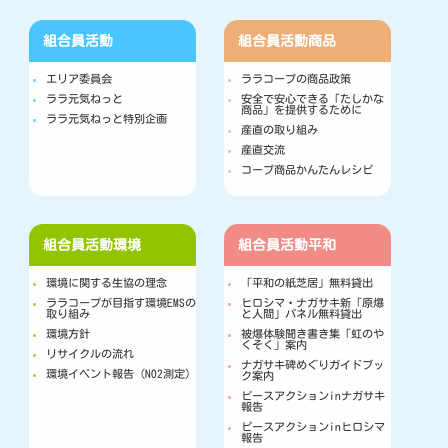
組合員活動
組合員活動
商品
エリア委員会
ララコープの商品政策
ララ元気ねっと
安全で安心できる「たしかな
商品」を提供するために
ララ元気ねっと特別企画
産直の取り組み
産直交流
コープ商品かんたんレシピ
組合員活動
環境
組合員活動
平和
環境に関する生協の理念
「平和の紙芝居」無料貸出
ララコープが目指す環境EMSの
ヒロシマ・ナガサキ新「原爆
取り組み
と人間」パネル無料貸出
環境方針
被爆体験聞き書き集「虹のや
くそく」案内
リサイクルの流れ
ナガサキ碑めぐりガイドブッ
環境イベント報告（NO2測定）
ク案内
ピースアクションinナガサキ
報告
ピースアクションinヒロシマ
報告