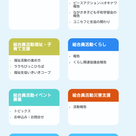
ピースアクションinオキナワ
報告
ながさき子ども平和学習会の
報告
ユニセフと生協の関わり
組合員活動
福祉・子
組合員活動
くらし
育て支援
報告
福祉活動の進め方
くらし関連協議会報告
ララちびっこひろば
福祉生協いきいきコープ
組合員活動
イベント
組合員活動
災害支援
募集
活動報告
トピックス
お申込み・お問合せ