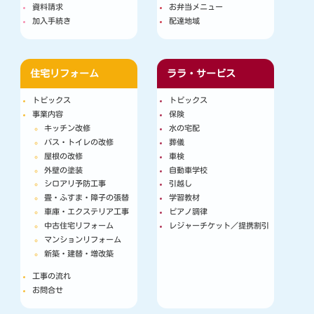
資料請求
お弁当メニュー
加入手続き
配達地域
住宅リフォーム
ララ・サービス
トピックス
トピックス
事業内容
保険
キッチン改修
水の宅配
バス・トイレの改修
葬儀
屋根の改修
車検
外壁の塗装
自動車学校
シロアリ予防工事
引越し
畳・ふすま・障子の張替
学習教材
車庫・エクステリア工事
ピアノ調律
中古住宅リフォーム
レジャーチケット／提携割引
マンションリフォーム
新築・建替・増改築
工事の流れ
お問合せ