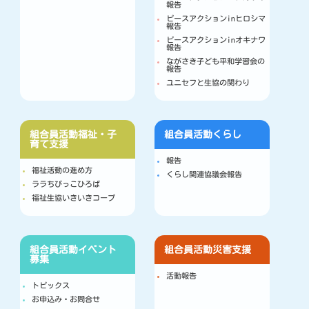
報告
ピースアクションinヒロシマ
報告
ピースアクションinオキナワ
報告
ながさき子ども平和学習会の
報告
ユニセフと生協の関わり
組合員活動
福祉・子
組合員活動
くらし
育て支援
報告
福祉活動の進め方
くらし関連協議会報告
ララちびっこひろば
福祉生協いきいきコープ
組合員活動
イベント
組合員活動
災害支援
募集
活動報告
トピックス
お申込み・お問合せ