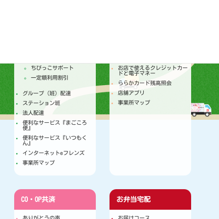
配達
店舗
トピックス
セールチラシ
注文からお届けのしくみ
トピックス
個人宅配
今月のセールカレンダー
ちびっこサポート
お店で使えるクレジットカー
ドと電子マネー
一定額利用割引
ららかカード残高照会
店舗アプリ
グループ（班）配達
事業所マップ
ステーション班
法人配達
便利なサービス『まごころ
便』
便利なサービス『いつもく
ん』
インターネットeフレンズ
事業所マップ
CO・OP共済
お弁当宅配
ありがとうの声
お届けコース