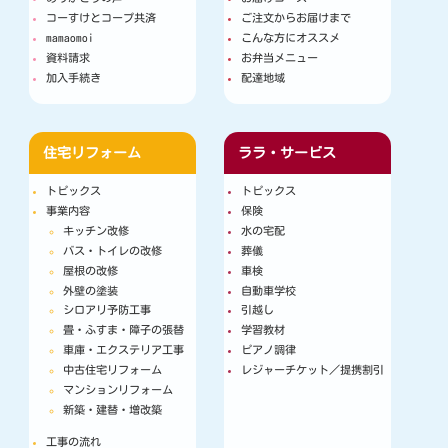
コーすけとコープ共済
ご注文からお届けまで
mamaomoi
こんな方にオススメ
資料請求
お弁当メニュー
加入手続き
配達地域
住宅リフォーム
ララ・サービス
トピックス
トピックス
事業内容
保険
キッチン改修
水の宅配
バス・トイレの改修
葬儀
屋根の改修
車検
外壁の塗装
自動車学校
シロアリ予防工事
引越し
畳・ふすま・障子の張替
学習教材
車庫・エクステリア工事
ピアノ調律
中古住宅リフォーム
レジャーチケット／提携割引
マンションリフォーム
新築・建替・増改築
工事の流れ