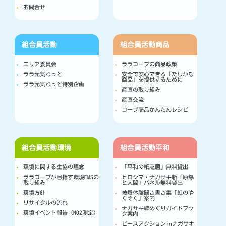
お問合せ
組合員活動
組合員活動
商品
エリア委員会
ララコープの商品政策
ララ元気ねっと
安全で安心できる「たしかな
商品」を提供するために
ララ元気ねっと特別企画
産直の取り組み
産直交流
コープ商品かんたんレシピ
組合員活動
環境
組合員活動
平和
環境に関する生協の理念
「平和の紙芝居」無料貸出
ララコープが目指す環境EMSの
ヒロシマ・ナガサキ新「原爆
取り組み
と人間」パネル無料貸出
環境方針
被爆体験聞き書き集「虹のや
くそく」案内
リサイクルの流れ
ナガサキ碑めぐりガイドブッ
環境イベント報告（NO2測定）
ク案内
ピースアクションinナガサキ