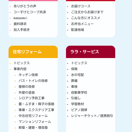
ありがとうの声
お届けコース
コーすけとコープ共済
ご注文からお届けまで
mamaomoi
こんな方にオススメ
資料請求
お弁当メニュー
加入手続き
配達地域
住宅リフォーム
ララ・サービス
トピックス
トピックス
事業内容
保険
キッチン改修
水の宅配
バス・トイレの改修
葬儀
屋根の改修
車検
外壁の塗装
自動車学校
シロアリ予防工事
引越し
畳・ふすま・障子の張替
学習教材
車庫・エクステリア工事
ピアノ調律
中古住宅リフォーム
レジャーチケット／提携割引
マンションリフォーム
新築・建替・増改築