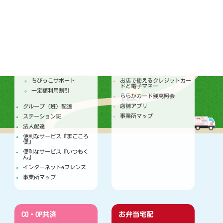
配達
店舗
トピックス
セールチラシ
注文からお届けのしくみ
トピックス
個人宅配
今月のセールカレンダー
ちびっこサポート
お店で使えるクレジットカー
ドと電子マネー
一定額利用割引
ららかカード残高照会
店舗アプリ
グループ（班）配達
事業所マップ
ステーション班
法人配達
便利なサービス『まごころ
便』
便利なサービス『いつもく
ん』
インターネットeフレンズ
事業所マップ
CO・OP共済
お弁当宅配