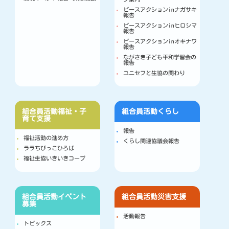
ピースアクションinナガサキ
報告
ピースアクションinヒロシマ
報告
ピースアクションinオキナワ
報告
ながさき子ども平和学習会の
報告
ユニセフと生協の関わり
組合員活動
福祉・子
組合員活動
くらし
育て支援
報告
福祉活動の進め方
くらし関連協議会報告
ララちびっこひろば
福祉生協いきいきコープ
組合員活動
イベント
組合員活動
災害支援
募集
活動報告
トピックス