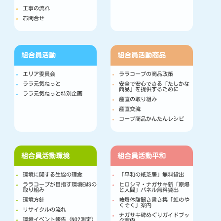
工事の流れ
お問合せ
組合員活動
組合員活動
商品
エリア委員会
ララコープの商品政策
ララ元気ねっと
安全で安心できる「たしかな
商品」を提供するために
ララ元気ねっと特別企画
産直の取り組み
産直交流
コープ商品かんたんレシピ
組合員活動
環境
組合員活動
平和
環境に関する生協の理念
「平和の紙芝居」無料貸出
ララコープが目指す環境EMSの
ヒロシマ・ナガサキ新「原爆
取り組み
と人間」パネル無料貸出
環境方針
被爆体験聞き書き集「虹のや
くそく」案内
リサイクルの流れ
ナガサキ碑めぐりガイドブッ
環境イベント報告（NO2測定）
ク案内