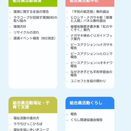
組合員活動
環境
組合員活動
平和
環境に関する生協の理念
「平和の紙芝居」無料貸出
ララコープが目指す環境EMSの
ヒロシマ・ナガサキ新「原爆
取り組み
と人間」パネル無料貸出
環境方針
被爆体験聞き書き集「虹のや
くそく」案内
リサイクルの流れ
ナガサキ碑めぐりガイドブッ
環境イベント報告（NO2測定）
ク案内
ピースアクションinナガサキ
報告
ピースアクションinヒロシマ
報告
ピースアクションinオキナワ
報告
ながさき子ども平和学習会の
報告
ユニセフと生協の関わり
組合員活動
福祉・子
組合員活動
くらし
育て支援
報告
福祉活動の進め方
くらし関連協議会報告
ララちびっこひろば
福祉生協いきいきコープ