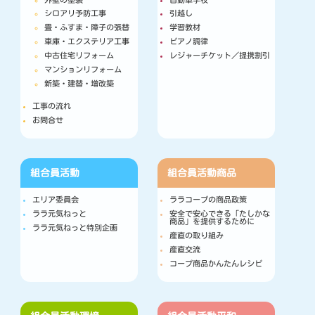
シロアリ予防工事
引越し
畳・ふすま・障子の張替
学習教材
車庫・エクステリア工事
ピアノ調律
中古住宅リフォーム
レジャーチケット／提携割引
マンションリフォーム
新築・建替・増改築
工事の流れ
お問合せ
組合員活動
組合員活動
商品
エリア委員会
ララコープの商品政策
ララ元気ねっと
安全で安心できる「たしかな
商品」を提供するために
ララ元気ねっと特別企画
産直の取り組み
産直交流
コープ商品かんたんレシピ