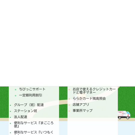
ララコープ行動基準
コンプライアンス基本方針
ララコープ内部統制基本方針
次世代育成支援対策推進法
ララコープ行動基準
女性活躍推進法 ララコープ
行動基準
SDGsの取り組み
配達
店舗
トピックス
セールチラシ
注文からお届けのしくみ
トピックス
個人宅配
今月のセールカレンダー
ちびっこサポート
お店で使えるクレジットカー
ドと電子マネー
一定額利用割引
ららかカード残高照会
店舗アプリ
グループ（班）配達
事業所マップ
ステーション班
法人配達
便利なサービス『まごころ
便』
便利なサービス『いつもく