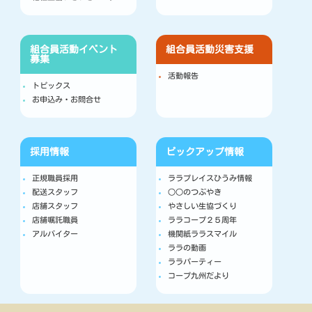
組合員活動
イベント
組合員活動
災害支援
募集
活動報告
トピックス
お申込み・お問合せ
採用情報
ピックアップ情報
正規職員採用
ララプレイスひうみ情報
配送スタッフ
○○のつぶやき
店舗スタッフ
やさしい生協づくり
店舗嘱託職員
ララコープ２５周年
アルバイター
機関紙ララスマイル
ララの動画
ララパーティー
コープ九州だより