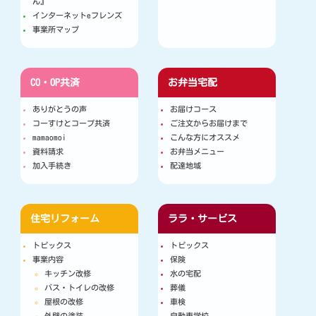
ん』
インターネットeフレンズ
事業所マップ
CO・OP共済
お弁当宅配
ありがとうの声
お届けコース
コーすけとコープ共済
ご注文からお届けまで
mamaomoi
こんな方にオススメ
資料請求
お弁当メニュー
加入手続き
配達地域
住宅リフォーム
ララ・サービス
トピックス
トピックス
事業内容
保険
キッチン改修
水の宅配
バス・トイレの改修
葬儀
屋根の改修
車検
外壁の塗装
自動車学校