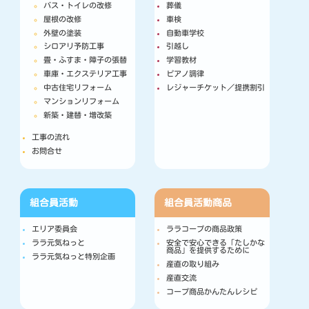
バス・トイレの改修
葬儀
屋根の改修
車検
外壁の塗装
自動車学校
シロアリ予防工事
引越し
畳・ふすま・障子の張替
学習教材
車庫・エクステリア工事
ピアノ調律
中古住宅リフォーム
レジャーチケット／提携割引
マンションリフォーム
新築・建替・増改築
工事の流れ
お問合せ
組合員活動
組合員活動
商品
エリア委員会
ララコープの商品政策
ララ元気ねっと
安全で安心できる「たしかな
商品」を提供するために
ララ元気ねっと特別企画
産直の取り組み
産直交流
コープ商品かんたんレシピ