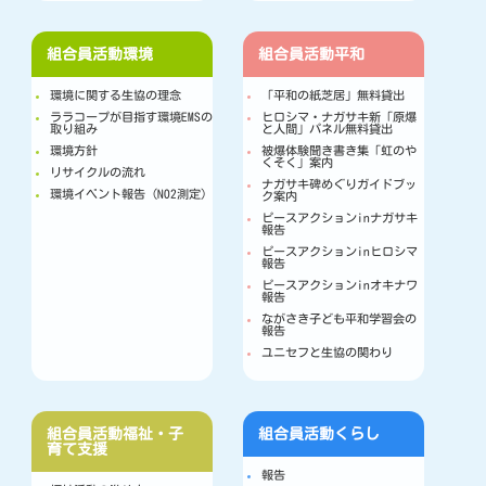
組合員活動
環境
組合員活動
平和
環境に関する生協の理念
「平和の紙芝居」無料貸出
ララコープが目指す環境EMSの
ヒロシマ・ナガサキ新「原爆
取り組み
と人間」パネル無料貸出
環境方針
被爆体験聞き書き集「虹のや
くそく」案内
リサイクルの流れ
ナガサキ碑めぐりガイドブッ
環境イベント報告（NO2測定）
ク案内
ピースアクションinナガサキ
報告
ピースアクションinヒロシマ
報告
ピースアクションinオキナワ
報告
ながさき子ども平和学習会の
報告
ユニセフと生協の関わり
組合員活動
福祉・子
組合員活動
くらし
育て支援
報告