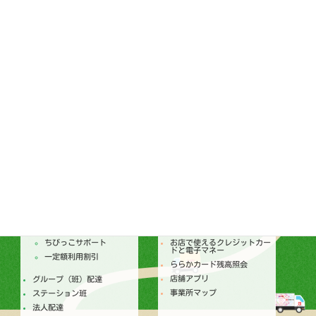
ララコープ理事会
個人情報保護基本方針
ララコープ行動基準
コンプライアンス基本方針
ララコープ内部統制基本方針
次世代育成支援対策推進法
ララコープ行動基準
女性活躍推進法 ララコープ
行動基準
SDGsの取り組み
配達
店舗
トピックス
セールチラシ
注文からお届けのしくみ
トピックス
個人宅配
今月のセールカレンダー
ちびっこサポート
お店で使えるクレジットカー
ドと電子マネー
一定額利用割引
ららかカード残高照会
店舗アプリ
グループ（班）配達
事業所マップ
ステーション班
法人配達