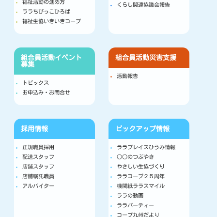
福祉活動の進め方
くらし関連協議会報告
ララちびっこひろば
福祉生協いきいきコープ
組合員活動
イベント
組合員活動
災害支援
募集
活動報告
トピックス
お申込み・お問合せ
採用情報
ピックアップ情報
正規職員採用
ララプレイスひうみ情報
配送スタッフ
○○のつぶやき
店舗スタッフ
やさしい生協づくり
店舗嘱託職員
ララコープ２５周年
アルバイター
機関紙ララスマイル
ララの動画
ララパーティー
コープ九州だより