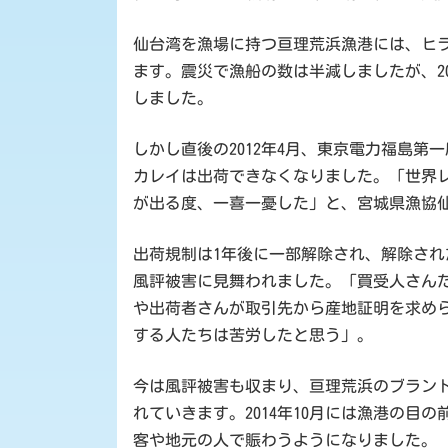
時
:
仙台湾を漁場に持つ亘理荒浜漁港には、ヒ
ます。震災で漁船の数は半減しましたが、20
しました。
しかし直後の2012年4月、東京電力福島
カレイは出荷できなくなりました。「世界
が出る度、一喜一憂した」と、宮城県漁協
出荷規制は1年後に一部解除され、解除さ
風評被害に見舞われました。「買受人さん
や出荷者さんが取引先から産地証明を求め
する人たちは苦労したと思う」。
今は風評被害も収まり、亘理荒浜のブラン
れていきます。2014年10月には漁港の目
客や地元の人で賑わうようになりました。