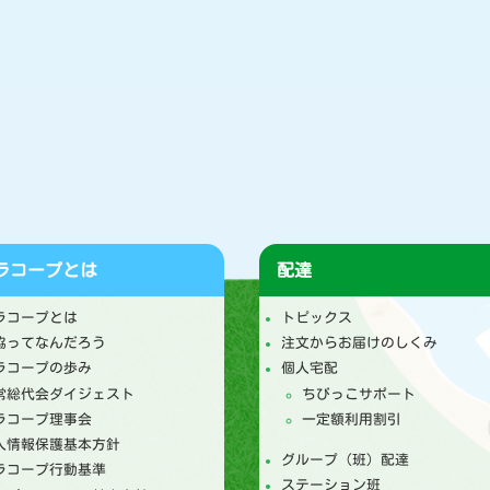
ラコープとは
配達
ラコープとは
トピックス
協ってなんだろう
注文からお届けのしくみ
ラコープの歩み
個人宅配
常総代会ダイジェスト
ちびっこサポート
ラコープ理事会
一定額利用割引
人情報保護基本方針
グループ（班）配達
ラコープ行動基準
ステーション班