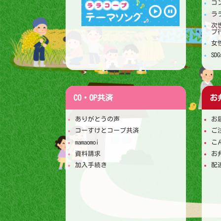
コ
ラ
次
プ
女
S
CO・OP共済
お
ありがとうの声
お
コーすけとコープ共済
ご
mamaomoi
こ
資料請求
お
加入手続き
配