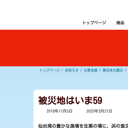
コ
ナ
ン
ビ
テ
ゲ
ン
ー
ツ
シ
トップページ
商品
へ
ョ
ス
ン
キ
に
ッ
移
プ
動
トップページ
お知らせ
災害支援
東日本大震災
被災地はいま59
最
2018年11月5日
2025年3月21日
終
更
新
仙台湾の豊かな漁場を生業の場に、浜の食
日