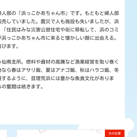
婦人部の「浜っこかあちゃん市」です。もともと婦人部
販売していました。震災で人も施設も失いましたが、浜
。「住民はみな災害公営住宅や街に移転して、浜のコミ
が浜っこかあちゃん市に来ると懐かしい顔に出会える。
喜びます。
う仙南支所。燃料や資材の高騰など漁業経営を取り巻く
物なら春はアサリ飯、夏はアナゴ飯、秋はハラコ飯、冬
慢するように、亘理荒浜には豊かな魚食文化がありま
ちの奮闘は続きます。
次の記事