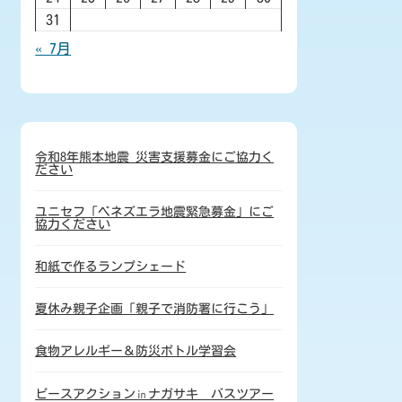
31
« 7月
令和8年熊本地震 災害支援募金にご協力く
ださい
ユニセフ「ベネズエラ地震緊急募金」にご
協力ください
和紙で作るランプシェード
夏休み親子企画「親子で消防署に行こう」
食物アレルギー＆防災ボトル学習会
ピースアクション㏌ナガサキ バスツアー