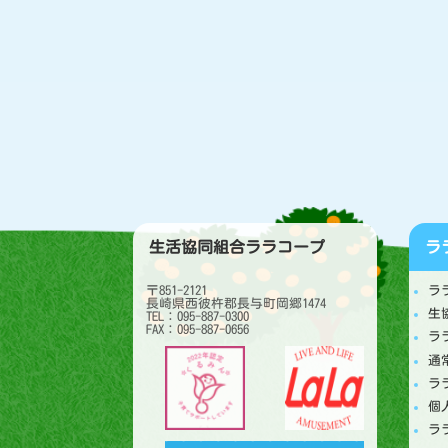
生活協同組合ララコープ
ラ
〒851-2121
ラ
長崎県西彼杵郡長与町岡郷1474
生
TEL：095-887-0300
FAX：095-887-0656
ラ
通
ラ
個
ラ