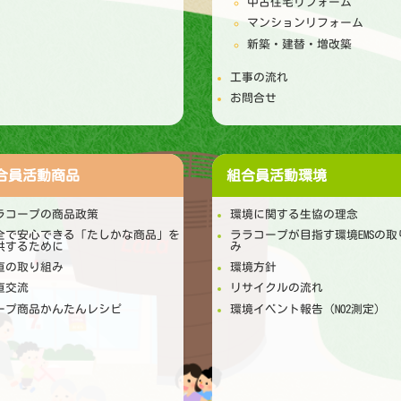
中古住宅リフォーム
マンションリフォーム
新築・建替・増改築
工事の流れ
お問合せ
合員活動
商品
組合員活動
環境
ラコープの商品政策
環境に関する生協の理念
全で安心できる「たしかな商品」を
ララコープが目指す環境EMSの取
供するために
み
直の取り組み
環境方針
直交流
リサイクルの流れ
ープ商品かんたんレシピ
環境イベント報告（NO2測定）