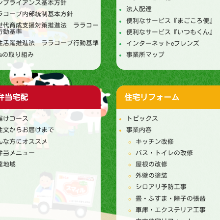
ンプライアンス基本方針
法人配達
ラコープ内部統制基本方針
便利なサービス『まごころ便』
世代育成支援対策推進法 ララコー
行動基準
便利なサービス『いつもくん』
性活躍推進法 ララコープ行動基準
インターネットeフレンズ
DGsの取り組み
事業所マップ
弁当宅配
住宅リフォーム
届けコース
トピックス
注文からお届けまで
事業内容
んな方にオススメ
キッチン改修
弁当メニュー
バス・トイレの改修
達地域
屋根の改修
外壁の塗装
シロアリ予防工事
畳・ふすま・障子の張替
車庫・エクステリア工事