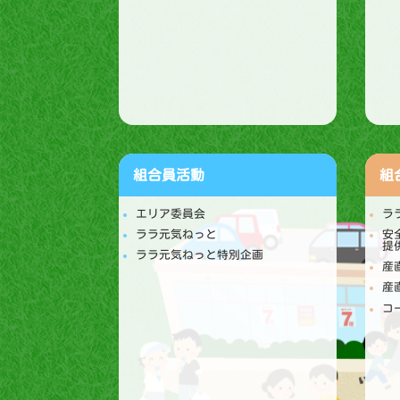
組合員活動
組
エリア委員会
ラ
ララ元気ねっと
安
提
ララ元気ねっと特別企画
産
産
コ