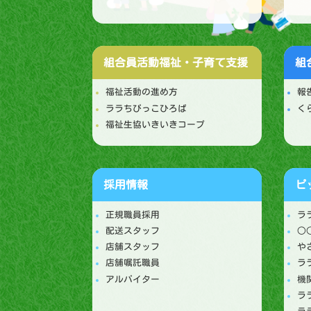
組合員活動
福祉・子育て支援
組
福祉活動の進め方
報
ララちびっこひろば
く
福祉生協いきいきコープ
採用情報
ピ
正規職員採用
ラ
配送スタッフ
○
店舗スタッフ
や
店舗嘱託職員
ラ
アルバイター
機
ラ