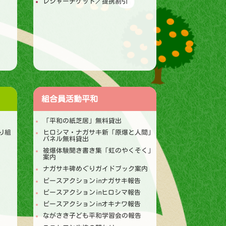
レジャーチケット／提携割引
組合員活動
平和
「平和の紙芝居」無料貸出
り組
ヒロシマ・ナガサキ新「原爆と人間」
パネル無料貸出
被爆体験聞き書き集「虹のやくそく」
案内
ナガサキ碑めぐりガイドブック案内
ピースアクションinナガサキ報告
ピースアクションinヒロシマ報告
ピースアクションinオキナワ報告
ながさき子ども平和学習会の報告