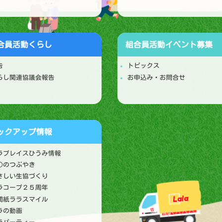
合員活動
くらし
組合員活動
イベント募集
告
トピックス
らし関連協議会報告
お申込み・お問合せ
ックアップ情報
ラプレイスひうみ情報
○のつぶやき
さしい生協づくり
ラコープ２５周年
関紙ララスマイル
ラの動画