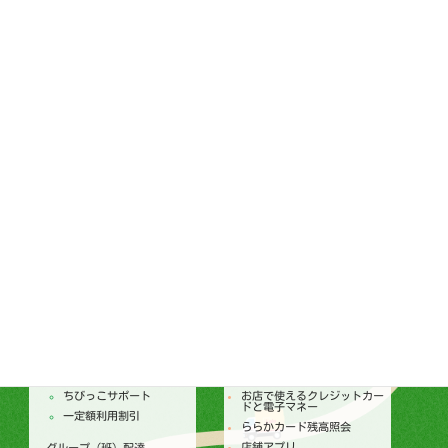
生協ってなんだろう
長崎県西彼杵郡長与町岡郷
1474
ララコープの歩み
TEL：095-887-0300
FAX：095-887-0656
通常総代会ダイジェスト
ララコープ理事会
個人情報保護基本方針
ララコープ行動基準
コンプライアンス基本方針
ララコープ内部統制基本方針
次世代育成支援対策推進法
ララコープ行動基準
女性活躍推進法 ララコープ
行動基準
SDGsの取り組み
配達
店舗
トピックス
セールチラシ
注文からお届けのしくみ
トピックス
個人宅配
今月のセールカレンダー
ちびっこサポート
お店で使えるクレジットカー
ドと電子マネー
一定額利用割引
ららかカード残高照会
店舗アプリ
グループ（班）配達