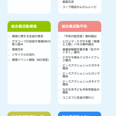
産直交流
コープ商品かんたんレシピ
組合員活動
環境
組合員活動
平和
環境に関する生協の理念
「平和の紙芝居」無料貸出
ララコープが目指す環境EMSの
ヒロシマ・ナガサキ新「原爆
取り組み
と人間」パネル無料貸出
環境方針
被爆体験聞き書き集「虹のや
くそく」案内
リサイクルの流れ
ナガサキ碑めぐりガイドブッ
環境イベント報告（NO2測定）
ク案内
ピースアクションinナガサキ
報告
ピースアクションinヒロシマ
報告
ピースアクションinオキナワ
報告
ながさき子ども平和学習会の
報告
ユニセフと生協の関わり