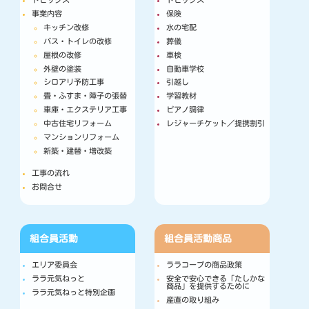
事業内容
保険
キッチン改修
水の宅配
バス・トイレの改修
葬儀
屋根の改修
車検
外壁の塗装
自動車学校
シロアリ予防工事
引越し
畳・ふすま・障子の張替
学習教材
車庫・エクステリア工事
ピアノ調律
中古住宅リフォーム
レジャーチケット／提携割引
マンションリフォーム
新築・建替・増改築
工事の流れ
お問合せ
組合員活動
組合員活動
商品
エリア委員会
ララコープの商品政策
ララ元気ねっと
安全で安心できる「たしかな
商品」を提供するために
ララ元気ねっと特別企画
産直の取り組み