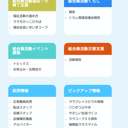
組合員活動
福祉・子
組合員活動
くらし
育て支援
報告
福祉活動の進め方
くらし関連協議会報告
ララちびっこひろば
福祉生協いきいきコープ
組合員活動
イベント
組合員活動
災害支援
募集
活動報告
トピックス
お申込み・お問合せ
採用情報
ピックアップ情報
正規職員採用
ララプレイスひうみ情報
配送スタッフ
○○のつぶやき
店舗スタッフ
やさしい生協づくり
店舗嘱託職員
ララコープ２５周年
アルバイター
機関紙ララスマイル