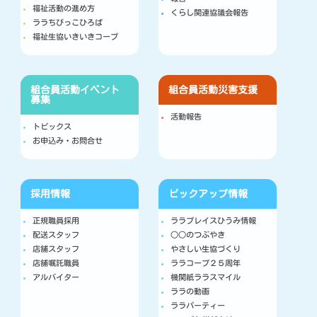
福祉活動の進め方
くらし関連協議会報告
ララちびっこひろば
福祉生協いきいきコープ
組合員活動
イベント
組合員活動
災害支援
募集
活動報告
トピックス
お申込み・お問合せ
採用情報
ピックアップ情報
正規職員採用
ララプレイスひうみ情報
配送スタッフ
○○のつぶやき
店舗スタッフ
やさしい生協づくり
店舗嘱託職員
ララコープ２５周年
アルバイター
機関紙ララスマイル
ララの動画
ララパーティー