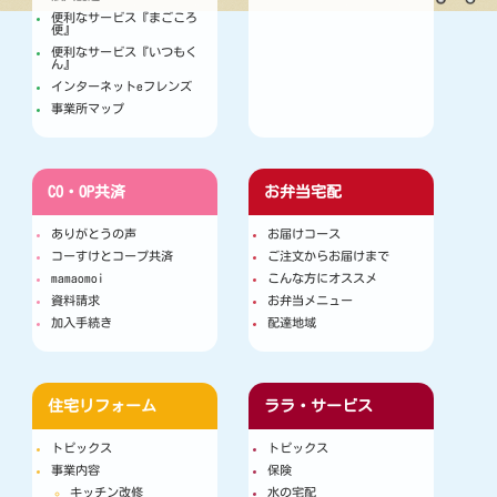
便利なサービス『まごころ
便』
便利なサービス『いつもく
ん』
インターネットeフレンズ
事業所マップ
CO・OP共済
お弁当宅配
ありがとうの声
お届けコース
コーすけとコープ共済
ご注文からお届けまで
mamaomoi
こんな方にオススメ
資料請求
お弁当メニュー
加入手続き
配達地域
住宅リフォーム
ララ・サービス
トピックス
トピックス
事業内容
保険
キッチン改修
水の宅配