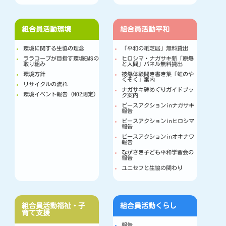
組合員活動
環境
組合員活動
平和
環境に関する生協の理念
「平和の紙芝居」無料貸出
ララコープが目指す環境EMSの
ヒロシマ・ナガサキ新「原爆
取り組み
と人間」パネル無料貸出
環境方針
被爆体験聞き書き集「虹のや
くそく」案内
リサイクルの流れ
ナガサキ碑めぐりガイドブッ
環境イベント報告（NO2測定）
ク案内
ピースアクションinナガサキ
報告
ピースアクションinヒロシマ
報告
ピースアクションinオキナワ
報告
ながさき子ども平和学習会の
報告
ユニセフと生協の関わり
組合員活動
福祉・子
組合員活動
くらし
育て支援
報告