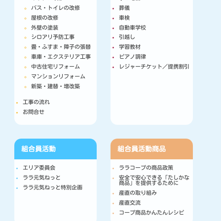
バス・トイレの改修
葬儀
屋根の改修
車検
外壁の塗装
自動車学校
シロアリ予防工事
引越し
畳・ふすま・障子の張替
学習教材
車庫・エクステリア工事
ピアノ調律
中古住宅リフォーム
レジャーチケット／提携割引
マンションリフォーム
新築・建替・増改築
工事の流れ
お問合せ
組合員活動
組合員活動
商品
エリア委員会
ララコープの商品政策
ララ元気ねっと
安全で安心できる「たしかな
商品」を提供するために
ララ元気ねっと特別企画
産直の取り組み
産直交流
コープ商品かんたんレシピ