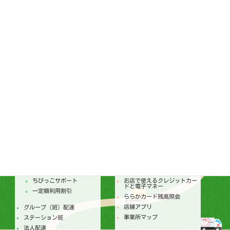
ララコープ理事会
個人情報保護基本方針
ララコープ行動基準
コンプライアンス基本方針
ララコープ内部統制基本方針
次世代育成支援対策推進法
ララコープ行動基準
女性活躍推進法 ララコープ
行動基準
SDGsの取り組み
配達
店舗
トピックス
セールチラシ
注文からお届けのしくみ
トピックス
個人宅配
今月のセールカレンダー
ちびっこサポート
お店で使えるクレジットカー
ドと電子マネー
一定額利用割引
ららかカード残高照会
店舗アプリ
グループ（班）配達
事業所マップ
ステーション班
法人配達