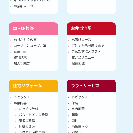
インターネットeフレンズ
事業所マップ
CO・OP共済
お弁当宅配
ありがとうの声
お届けコース
コーすけとコープ共済
ご注文からお届けまで
mamaomoi
こんな方にオススメ
資料請求
お弁当メニュー
加入手続き
配達地域
住宅リフォーム
ララ・サービス
トピックス
トピックス
事業内容
保険
キッチン改修
水の宅配
バス・トイレの改修
葬儀
屋根の改修
車検
外壁の塗装
自動車学校
シロアリ予防工事
引越し