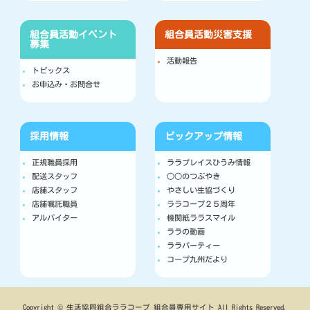
組合員活動
イベント
組合員活動
災害支援
募集
活動報告
トピックス
お申込み・お問合せ
採用情報
ピックアップ情報
正規職員採用
ララプレイスひうみ情報
配送スタッフ
○○のつぶやき
店舗スタッフ
やさしい生協づくり
店舗嘱託職員
ララコープ２５周年
アルバイター
機関紙ララスマイル
ララの動画
ララパーティー
コープ九州だより
Copyright © 生活協同組合ララコープ 組合員専用サイト All Rights Reserved.