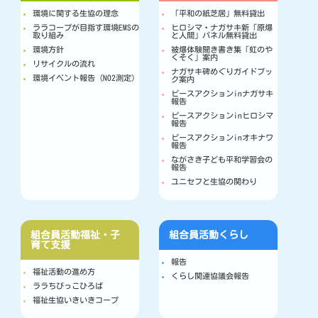
環境に関する生協の理念
「平和の紙芝居」無料貸出
ララコープが目指す環境EMSの
ヒロシマ・ナガサキ新「原爆
取り組み
と人間」パネル無料貸出
環境方針
被爆体験聞き書き集「虹のや
くそく」案内
リサイクルの流れ
ナガサキ碑めぐりガイドブッ
環境イベント報告（NO2測定）
ク案内
ピースアクションinナガサキ
報告
ピースアクションinヒロシマ
報告
ピースアクションinオキナワ
報告
ながさき子ども平和学習会の
報告
ユニセフと生協の関わり
組合員活動
福祉・子
組合員活動
くらし
育て支援
報告
福祉活動の進め方
くらし関連協議会報告
ララちびっこひろば
福祉生協いきいきコープ