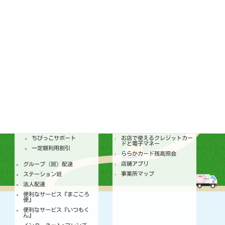
ララコープ内部統制基本方針
次世代育成支援対策推進法
ララコープ行動基準
女性活躍推進法 ララコープ
行動基準
SDGsの取り組み
配達
店舗
トピックス
セールチラシ
注文からお届けのしくみ
トピックス
個人宅配
今月のセールカレンダー
ちびっこサポート
お店で使えるクレジットカー
ドと電子マネー
一定額利用割引
ららかカード残高照会
店舗アプリ
グループ（班）配達
事業所マップ
ステーション班
法人配達
便利なサービス『まごころ
便』
便利なサービス『いつもく
ん』