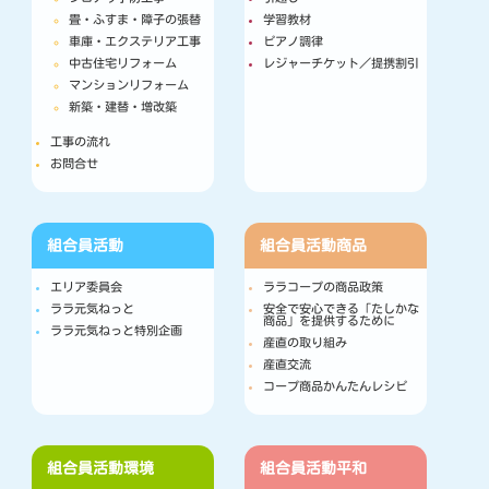
畳・ふすま・障子の張替
学習教材
車庫・エクステリア工事
ピアノ調律
中古住宅リフォーム
レジャーチケット／提携割引
マンションリフォーム
新築・建替・増改築
工事の流れ
お問合せ
組合員活動
組合員活動
商品
エリア委員会
ララコープの商品政策
ララ元気ねっと
安全で安心できる「たしかな
商品」を提供するために
ララ元気ねっと特別企画
産直の取り組み
産直交流
コープ商品かんたんレシピ
組合員活動
環境
組合員活動
平和