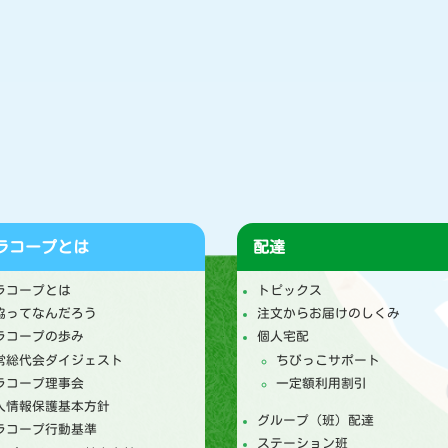
ラコープとは
配達
ラコープとは
トピックス
協ってなんだろう
注文からお届けのしくみ
ラコープの歩み
個人宅配
常総代会ダイジェスト
ちびっこサポート
ラコープ理事会
一定額利用割引
人情報保護基本方針
グループ（班）配達
ラコープ行動基準
ステーション班