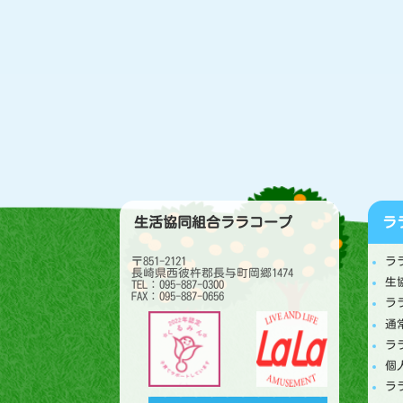
生活協同組合ララコープ
ラ
〒851-2121
ラ
長崎県西彼杵郡長与町岡郷1474
生
TEL：095-887-0300
FAX：095-887-0656
ラ
通
ラ
個
ラ