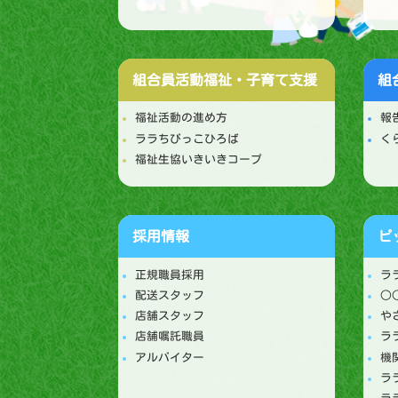
組合員活動
福祉・子育て支援
組
福祉活動の進め方
報
ララちびっこひろば
く
福祉生協いきいきコープ
採用情報
ピ
正規職員採用
ラ
配送スタッフ
○
店舗スタッフ
や
店舗嘱託職員
ラ
アルバイター
機
ラ