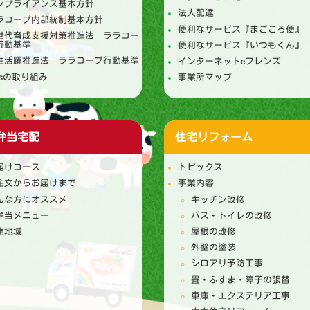
ンプライアンス基本方針
法人配達
ラコープ内部統制基本方針
便利なサービス『まごころ便』
世代育成支援対策推進法 ララコー
行動基準
便利なサービス『いつもくん』
性活躍推進法 ララコープ行動基準
インターネットeフレンズ
DGsの取り組み
事業所マップ
弁当宅配
住宅リフォーム
届けコース
トピックス
注文からお届けまで
事業内容
んな方にオススメ
キッチン改修
弁当メニュー
バス・トイレの改修
達地域
屋根の改修
外壁の塗装
シロアリ予防工事
畳・ふすま・障子の張替
車庫・エクステリア工事