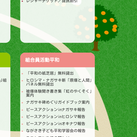
レジャーチケット／提携割引
組合員活動
平和
「平和の紙芝居」無料貸出
り組
ヒロシマ・ナガサキ新「原爆と人間」
パネル無料貸出
被爆体験聞き書き集「虹のやくそく」
案内
ナガサキ碑めぐりガイドブック案内
ピースアクションinナガサキ報告
ピースアクションinヒロシマ報告
ピースアクションinオキナワ報告
ながさき子ども平和学習会の報告