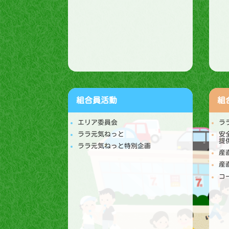
組合員活動
組
エリア委員会
ラ
ララ元気ねっと
安
提
ララ元気ねっと特別企画
産
産
コ