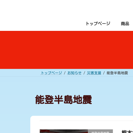
コ
ナ
ン
ビ
テ
ゲ
ン
ー
ツ
シ
トップページ
商品
へ
ョ
ス
ン
キ
に
ッ
移
プ
動
トップページ
お知らせ
災害支援
能登半島地震
能登半島地震
熊本