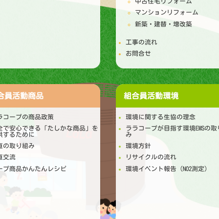
中古住宅リフォーム
マンションリフォーム
新築・建替・増改築
工事の流れ
お問合せ
合員活動
商品
組合員活動
環境
ラコープの商品政策
環境に関する生協の理念
全で安心できる「たしかな商品」を
ララコープが目指す環境EMSの取
供するために
み
直の取り組み
環境方針
直交流
リサイクルの流れ
ープ商品かんたんレシピ
環境イベント報告（NO2測定）