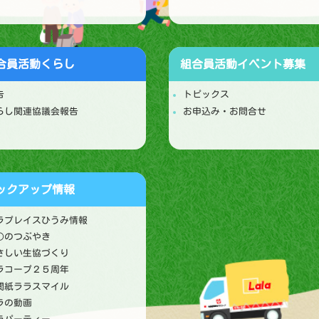
合員活動
くらし
組合員活動
イベント募集
告
トピックス
らし関連協議会報告
お申込み・お問合せ
ックアップ情報
ラプレイスひうみ情報
○のつぶやき
さしい生協づくり
ラコープ２５周年
関紙ララスマイル
ラの動画