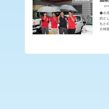
能登半島地震
20
●６
的と
もと
６時現