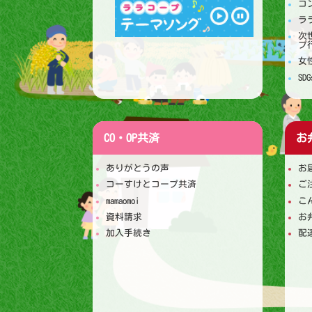
コ
ラ
次
プ
女
S
CO・OP共済
お
ありがとうの声
お
コーすけとコープ共済
ご
mamaomoi
こ
資料請求
お
加入手続き
配