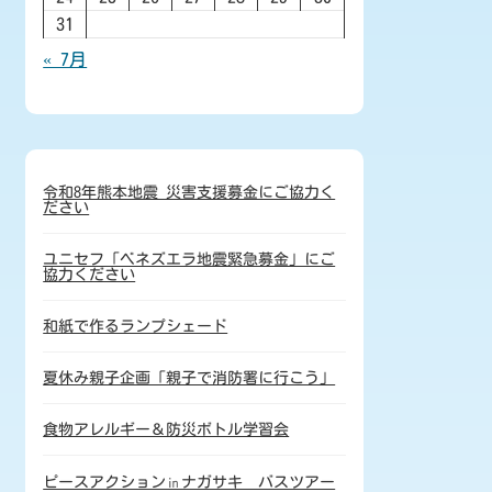
31
« 7月
令和8年熊本地震 災害支援募金にご協力く
ださい
ユニセフ「ベネズエラ地震緊急募金」にご
協力ください
和紙で作るランプシェード
夏休み親子企画「親子で消防署に行こう」
食物アレルギー＆防災ボトル学習会
ピースアクション㏌ナガサキ バスツアー