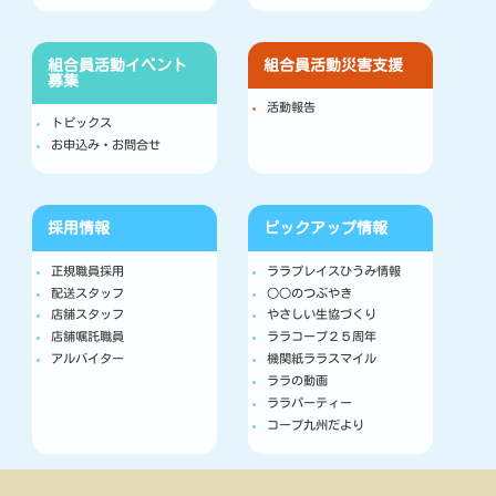
組合員活動
イベント
組合員活動
災害支援
募集
活動報告
トピックス
お申込み・お問合せ
採用情報
ピックアップ情報
正規職員採用
ララプレイスひうみ情報
配送スタッフ
○○のつぶやき
店舗スタッフ
やさしい生協づくり
店舗嘱託職員
ララコープ２５周年
アルバイター
機関紙ララスマイル
ララの動画
ララパーティー
コープ九州だより