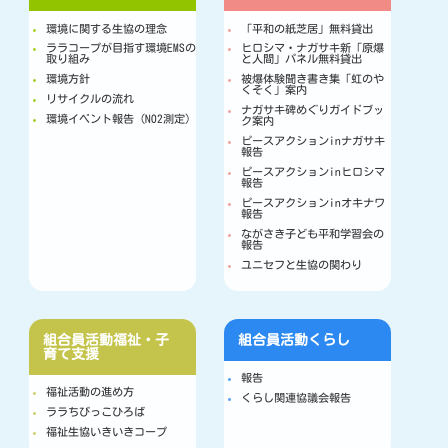
環境に関する生協の理念
「平和の紙芝居」無料貸出
ララコープが目指す環境EMSの
ヒロシマ・ナガサキ新「原爆
取り組み
と人間」パネル無料貸出
環境方針
被爆体験聞き書き集「虹のや
くそく」案内
リサイクルの流れ
ナガサキ碑めぐりガイドブッ
環境イベント報告（NO2測定）
ク案内
ピースアクションinナガサキ
報告
ピースアクションinヒロシマ
報告
ピースアクションinオキナワ
報告
ながさき子ども平和学習会の
報告
ユニセフと生協の関わり
組合員活動
福祉・子
組合員活動
くらし
育て支援
報告
福祉活動の進め方
くらし関連協議会報告
ララちびっこひろば
福祉生協いきいきコープ