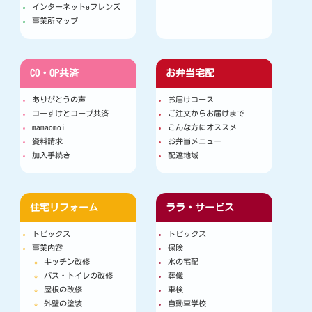
インターネットeフレンズ
事業所マップ
CO・OP共済
お弁当宅配
ありがとうの声
お届けコース
コーすけとコープ共済
ご注文からお届けまで
mamaomoi
こんな方にオススメ
資料請求
お弁当メニュー
加入手続き
配達地域
住宅リフォーム
ララ・サービス
トピックス
トピックス
事業内容
保険
キッチン改修
水の宅配
バス・トイレの改修
葬儀
屋根の改修
車検
外壁の塗装
自動車学校