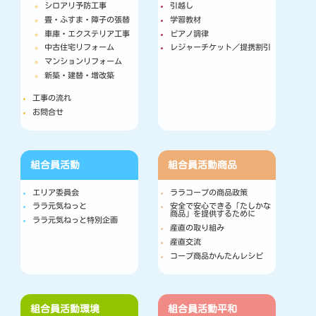
シロアリ予防工事
引越し
畳・ふすま・障子の張替
学習教材
車庫・エクステリア工事
ピアノ調律
中古住宅リフォーム
レジャーチケット／提携割引
マンションリフォーム
新築・建替・増改築
工事の流れ
お問合せ
組合員活動
組合員活動
商品
エリア委員会
ララコープの商品政策
ララ元気ねっと
安全で安心できる「たしかな
商品」を提供するために
ララ元気ねっと特別企画
産直の取り組み
産直交流
コープ商品かんたんレシピ
組合員活動
環境
組合員活動
平和