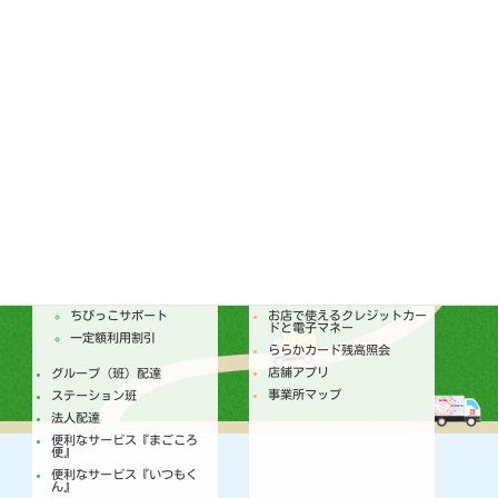
コンプライアンス基本方針
ララコープ内部統制基本方針
次世代育成支援対策推進法
ララコープ行動基準
女性活躍推進法 ララコープ
行動基準
SDGsの取り組み
配達
店舗
トピックス
セールチラシ
注文からお届けのしくみ
トピックス
個人宅配
今月のセールカレンダー
ちびっこサポート
お店で使えるクレジットカー
ドと電子マネー
一定額利用割引
ららかカード残高照会
店舗アプリ
グループ（班）配達
事業所マップ
ステーション班
法人配達
便利なサービス『まごころ
便』
便利なサービス『いつもく
ん』