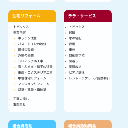
住宅リフォーム
ララ・サービス
トピックス
トピックス
事業内容
保険
キッチン改修
水の宅配
バス・トイレの改修
葬儀
屋根の改修
車検
外壁の塗装
自動車学校
シロアリ予防工事
引越し
畳・ふすま・障子の張替
学習教材
車庫・エクステリア工事
ピアノ調律
中古住宅リフォーム
レジャーチケット／提携割引
マンションリフォーム
新築・建替・増改築
工事の流れ
お問合せ
組合員活動
組合員活動
商品