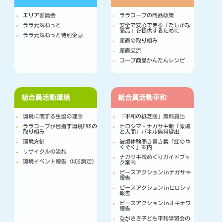
エリア委員会
ララコープの商品政策
ララ元気ねっと
安全で安心できる「たしかな
商品」を提供するために
ララ元気ねっと特別企画
産直の取り組み
産直交流
コープ商品かんたんレシピ
組合員活動
環境
組合員活動
平和
環境に関する生協の理念
「平和の紙芝居」無料貸出
ララコープが目指す環境EMSの
ヒロシマ・ナガサキ新「原爆
取り組み
と人間」パネル無料貸出
環境方針
被爆体験聞き書き集「虹のや
くそく」案内
リサイクルの流れ
ナガサキ碑めぐりガイドブッ
環境イベント報告（NO2測定）
ク案内
ピースアクションinナガサキ
報告
ピースアクションinヒロシマ
報告
ピースアクションinオキナワ
報告
ながさき子ども平和学習会の