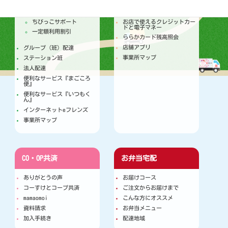
注文からお届けのしくみ
トピックス
個人宅配
今月のセールカレンダー
ちびっこサポート
お店で使えるクレジットカー
ドと電子マネー
一定額利用割引
ららかカード残高照会
店舗アプリ
グループ（班）配達
事業所マップ
ステーション班
法人配達
便利なサービス『まごころ
便』
便利なサービス『いつもく
ん』
インターネットeフレンズ
事業所マップ
CO・OP共済
お弁当宅配
ありがとうの声
お届けコース
コーすけとコープ共済
ご注文からお届けまで
mamaomoi
こんな方にオススメ
資料請求
お弁当メニュー
加入手続き
配達地域