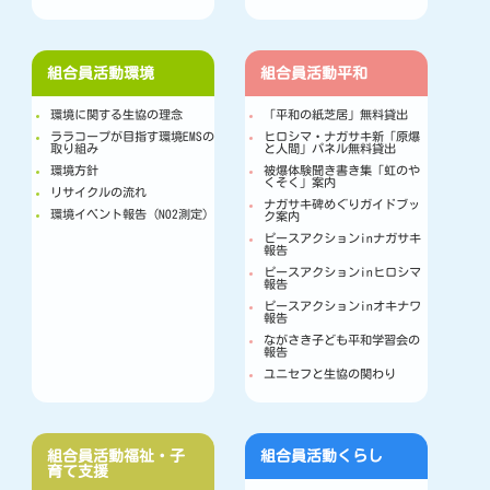
組合員活動
環境
組合員活動
平和
環境に関する生協の理念
「平和の紙芝居」無料貸出
ララコープが目指す環境EMSの
ヒロシマ・ナガサキ新「原爆
取り組み
と人間」パネル無料貸出
環境方針
被爆体験聞き書き集「虹のや
くそく」案内
リサイクルの流れ
ナガサキ碑めぐりガイドブッ
環境イベント報告（NO2測定）
ク案内
ピースアクションinナガサキ
報告
ピースアクションinヒロシマ
報告
ピースアクションinオキナワ
報告
ながさき子ども平和学習会の
報告
ユニセフと生協の関わり
組合員活動
福祉・子
組合員活動
くらし
育て支援