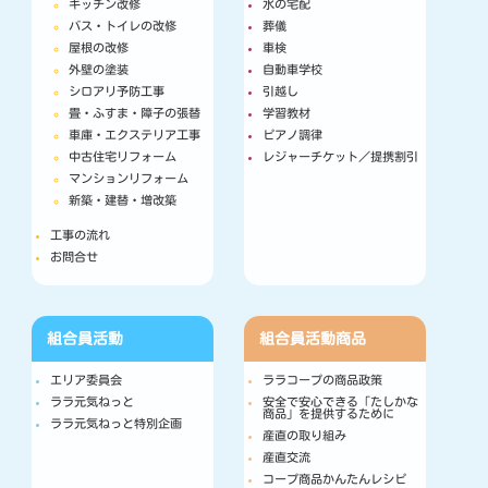
キッチン改修
水の宅配
バス・トイレの改修
葬儀
屋根の改修
車検
外壁の塗装
自動車学校
シロアリ予防工事
引越し
畳・ふすま・障子の張替
学習教材
車庫・エクステリア工事
ピアノ調律
中古住宅リフォーム
レジャーチケット／提携割引
マンションリフォーム
新築・建替・増改築
工事の流れ
お問合せ
組合員活動
組合員活動
商品
エリア委員会
ララコープの商品政策
ララ元気ねっと
安全で安心できる「たしかな
商品」を提供するために
ララ元気ねっと特別企画
産直の取り組み
産直交流
コープ商品かんたんレシピ