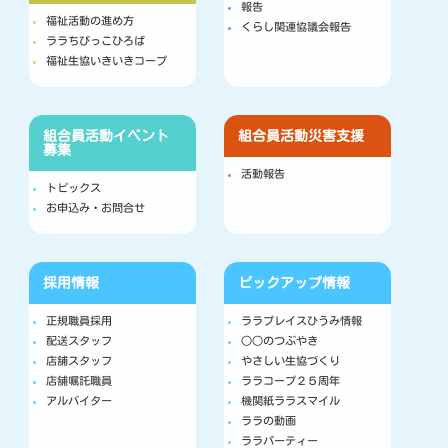
報告
福祉活動の進め方
くらし関連協議会報告
ララちびっこひろば
福祉生協いきいきコープ
組合員活動
イベント
組合員活動
災害支援
募集
活動報告
トピックス
お申込み・お問合せ
採用情報
ピックアップ情報
正規職員採用
ララプレイスひうみ情報
配送スタッフ
○○のつぶやき
店舗スタッフ
やさしい生協づくり
店舗嘱託職員
ララコープ２５周年
アルバイター
機関紙ララスマイル
ララの動画
ララパーティー