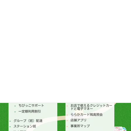
FAX：095-887-0656
通常総代会ダイジェスト
ララコープ理事会
個人情報保護基本方針
ララコープ行動基準
コンプライアンス基本方針
ララコープ内部統制基本方針
次世代育成支援対策推進法
ララコープ行動基準
女性活躍推進法 ララコープ
行動基準
SDGsの取り組み
配達
店舗
トピックス
セールチラシ
注文からお届けのしくみ
トピックス
個人宅配
今月のセールカレンダー
ちびっこサポート
お店で使えるクレジットカー
ドと電子マネー
一定額利用割引
ららかカード残高照会
店舗アプリ
グループ（班）配達
事業所マップ
ステーション班