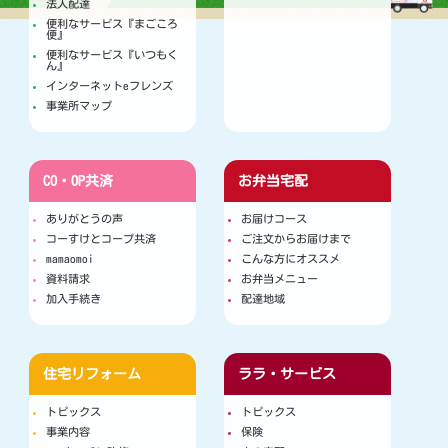
法人配達
便利なサービス『まごころ
便』
便利なサービス『いつもく
ん』
インターネットeフレンズ
事業所マップ
CO・OP共済
お弁当宅配
ありがとうの声
お届けコース
コーすけとコープ共済
ご注文からお届けまで
mamaomoi
こんな方にオススメ
資料請求
お弁当メニュー
加入手続き
配達地域
住宅リフォーム
ララ・サービス
トピックス
トピックス
事業内容
保険