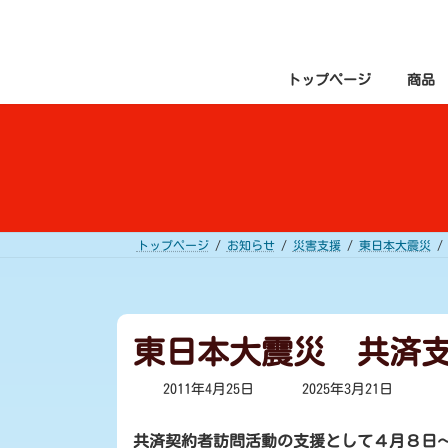
コ
ナ
ン
ビ
テ
ゲ
ン
ー
ツ
シ
トップページ
商品
へ
ョ
ス
ン
キ
に
ッ
移
プ
動
トップページ
お知らせ
災害支援
東日本大震災
東日本大震災 共済
最
2011年4月25日
2025年3月21日
終
更
新
共済契約者訪問活動の支援として４月８日
日