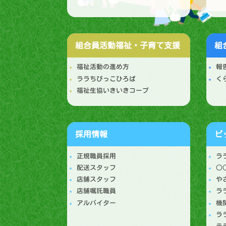
組合員活動
福祉・子育て支援
組
福祉活動の進め方
報
ララちびっこひろば
く
福祉生協いきいきコープ
採用情報
ピ
正規職員採用
ラ
配送スタッフ
○
店舗スタッフ
や
店舗嘱託職員
ラ
アルバイター
機
ラ