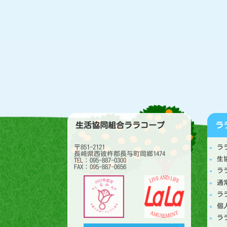
生活協同組合ララコープ
ラ
〒851-2121
ラ
長崎県西彼杵郡長与町岡郷1474
生
TEL：095-887-0300
FAX：095-887-0656
ラ
通
ラ
個
ラ