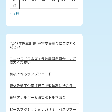
31
« 7月
令和8年熊本地震 災害支援募金にご協力く
ださい
ユニセフ「ベネズエラ地震緊急募金」にご
協力ください
和紙で作るランプシェード
夏休み親子企画「親子で消防署に行こう」
食物アレルギー＆防災ボトル学習会
ピースアクション㏌ナガサキ バスツアー