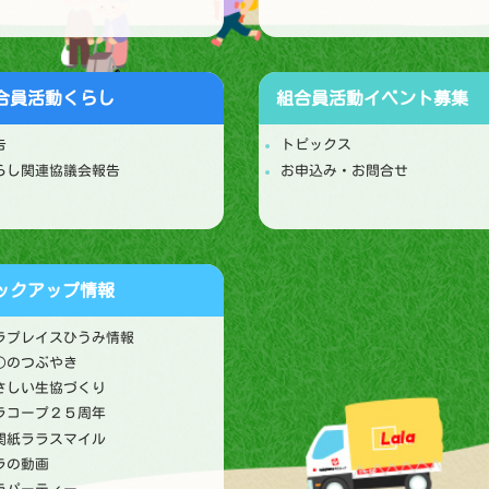
合員活動
くらし
組合員活動
イベント募集
告
トピックス
らし関連協議会報告
お申込み・お問合せ
ックアップ情報
ラプレイスひうみ情報
○のつぶやき
さしい生協づくり
ラコープ２５周年
関紙ララスマイル
ラの動画