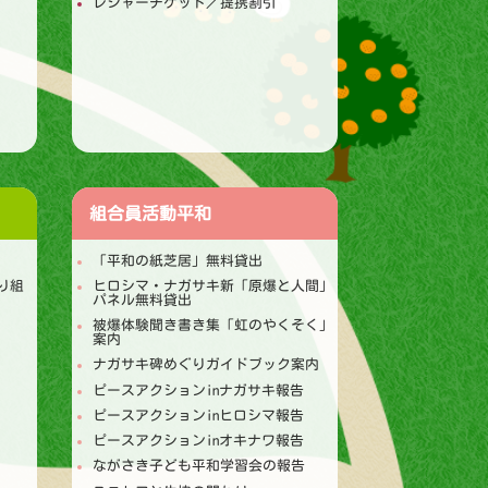
レジャーチケット／提携割引
組合員活動
平和
「平和の紙芝居」無料貸出
り組
ヒロシマ・ナガサキ新「原爆と人間」
パネル無料貸出
被爆体験聞き書き集「虹のやくそく」
案内
ナガサキ碑めぐりガイドブック案内
ピースアクションinナガサキ報告
ピースアクションinヒロシマ報告
ピースアクションinオキナワ報告
ながさき子ども平和学習会の報告