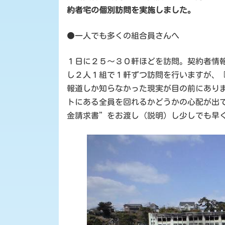
時
約者宅の個別訪問を実施しました。
:
●一人でも多くの組合員さんへ
１日に２５〜３０軒ほどを訪問。契約者情
し２人１組で１軒ずつ訪問を行いますが、
報道しか知らなかった現実が目の前にあり
トにある全員を回れるかどうかの心配が出
金請求書”をお渡し（説明）し少しでも早