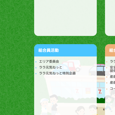
組合員活動
組
エリア委員会
ラ
ララ元気ねっと
安
提
ララ元気ねっと特別企画
産
産
コ