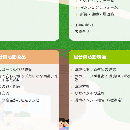
中古住宅リフォーム
マンションリフォーム
新築・建替・増改築
工事の流れ
お問合せ
合員活動
商品
組合員活動
環境
ラコープの商品政策
環境に関する生協の理念
全で安心できる「たしかな商品」を
ララコープが目指す環境EMSの取
供するために
み
直の取り組み
環境方針
直交流
リサイクルの流れ
ープ商品かんたんレシピ
環境イベント報告（NO2測定）