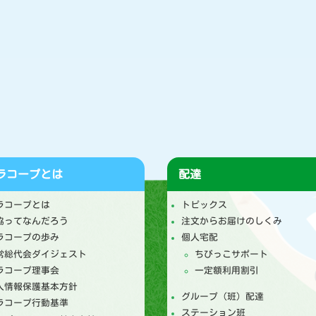
ラコープとは
配達
ラコープとは
トピックス
協ってなんだろう
注文からお届けのしくみ
ラコープの歩み
個人宅配
常総代会ダイジェスト
ちびっこサポート
ラコープ理事会
一定額利用割引
人情報保護基本方針
グループ（班）配達
ラコープ行動基準
ステーション班