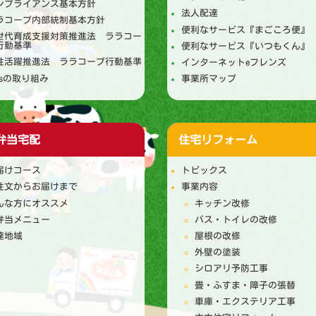
ンプライアンス基本方針
法人配達
ラコープ内部統制基本方針
便利なサービス『まごころ便』
世代育成支援対策推進法 ララコー
行動基準
便利なサービス『いつもくん』
性活躍推進法 ララコープ行動基準
インターネットeフレンズ
DGsの取り組み
事業所マップ
弁当宅配
住宅リフォーム
届けコース
トピックス
注文からお届けまで
事業内容
んな方にオススメ
キッチン改修
弁当メニュー
バス・トイレの改修
達地域
屋根の改修
外壁の塗装
シロアリ予防工事
畳・ふすま・障子の張替
車庫・エクステリア工事