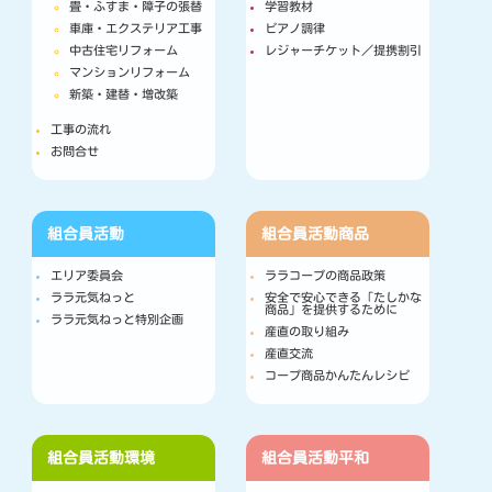
畳・ふすま・障子の張替
学習教材
車庫・エクステリア工事
ピアノ調律
中古住宅リフォーム
レジャーチケット／提携割引
マンションリフォーム
新築・建替・増改築
工事の流れ
お問合せ
組合員活動
組合員活動
商品
エリア委員会
ララコープの商品政策
ララ元気ねっと
安全で安心できる「たしかな
商品」を提供するために
ララ元気ねっと特別企画
産直の取り組み
産直交流
コープ商品かんたんレシピ
組合員活動
環境
組合員活動
平和