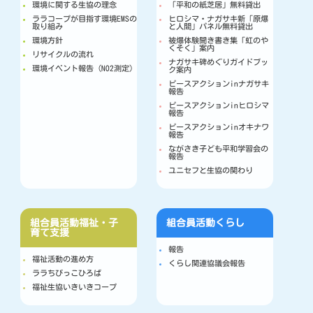
環境に関する生協の理念
「平和の紙芝居」無料貸出
ララコープが目指す環境EMSの
ヒロシマ・ナガサキ新「原爆
取り組み
と人間」パネル無料貸出
環境方針
被爆体験聞き書き集「虹のや
くそく」案内
リサイクルの流れ
ナガサキ碑めぐりガイドブッ
環境イベント報告（NO2測定）
ク案内
ピースアクションinナガサキ
報告
ピースアクションinヒロシマ
報告
ピースアクションinオキナワ
報告
ながさき子ども平和学習会の
報告
ユニセフと生協の関わり
組合員活動
福祉・子
組合員活動
くらし
育て支援
報告
福祉活動の進め方
くらし関連協議会報告
ララちびっこひろば
福祉生協いきいきコープ