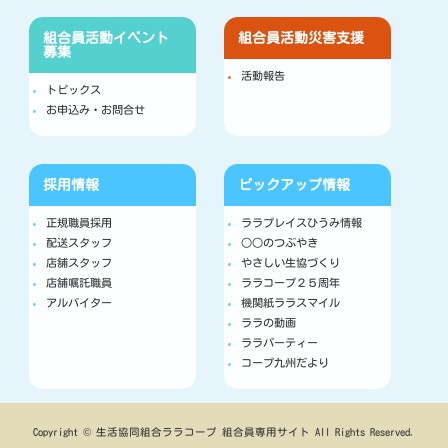
組合員活動
イベント
組合員活動
災害支援
募集
活動報告
トピックス
お申込み・お問合せ
採用情報
ピックアップ情報
正規職員採用
ララプレイスひうみ情報
配送スタッフ
○○のつぶやき
店舗スタッフ
やさしい生協づくり
店舗嘱託職員
ララコープ２５周年
アルバイター
機関紙ララスマイル
ララの動画
ララパーティー
コープ九州だより
Copyright © 生活協同組合ララコープ 組合員専用サイト All Rights Reserved.