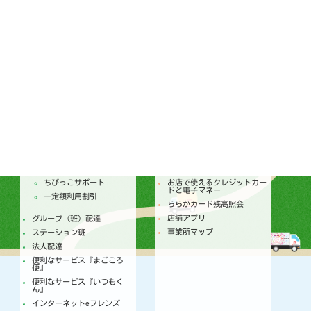
ララコープ内部統制基本方針
次世代育成支援対策推進法
ララコープ行動基準
女性活躍推進法 ララコープ
行動基準
SDGsの取り組み
配達
店舗
トピックス
セールチラシ
注文からお届けのしくみ
トピックス
個人宅配
今月のセールカレンダー
ちびっこサポート
お店で使えるクレジットカー
ドと電子マネー
一定額利用割引
ららかカード残高照会
店舗アプリ
グループ（班）配達
事業所マップ
ステーション班
法人配達
便利なサービス『まごころ
便』
便利なサービス『いつもく
ん』
インターネットeフレンズ